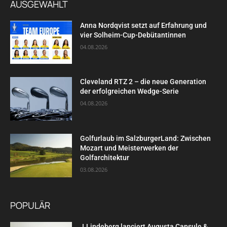
AUSGEWÄHLT
Anna Nordqvist setzt auf Erfahrung und
vier Solheim-Cup-Debütantinnen
04.08.2026
Cleveland RTZ 2 – die neue Generation
der erfolgreichen Wedge-Serie
04.08.2026
Golfurlaub im SalzburgerLand: Zwischen
Mozart und Meisterwerken der
Golfarchitektur
03.08.2026
POPULÄR
J.Lindeberg lanciert Augusta Capsule &