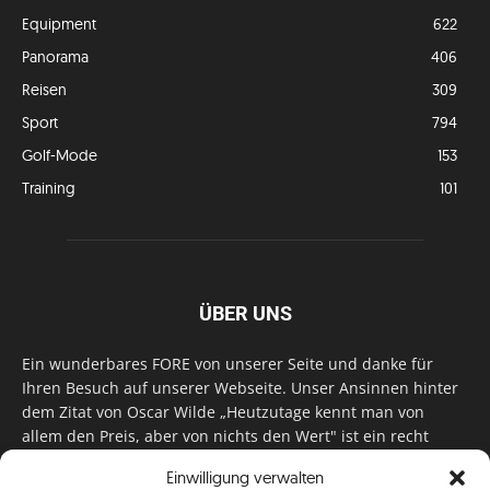
Equipment
622
Panorama
406
Reisen
309
Sport
794
Golf-Mode
153
Training
101
ÜBER UNS
Ein wunderbares FORE von unserer Seite und danke für
Ihren Besuch auf unserer Webseite. Unser Ansinnen hinter
dem Zitat von Oscar Wilde „Heutzutage kennt man von
allem den Preis, aber von nichts den Wert" ist ein recht
einfaches: Wir geben Tag für Tag, Woche für Woche, Monat
Einwilligung verwalten
für Monat unser Bestes, um Sie mit außergewöhnlichen