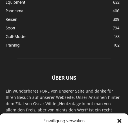
Equipment
622
Panorama
406
Reisen
309
Sport
794
Golf-Mode
153
Training
102
ÜBER UNS
Ein wunderbares FORE von unserer Seite und danke für
Ihren Besuch auf unserer Webseite. Unser Ansinnen hinter
dem Zitat von Oscar Wilde „Heutzutage kennt man von
allem den Preis, aber von nichts den Wert" ist ein recht
einfaches: Wir geben Tag für Tag, Woche für Woche, Monat
Einwilligung verwalten
für Monat unser Bestes, um Sie mit außergewöhnlichen