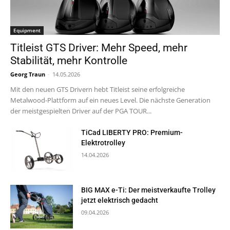
Equipment
Titleist GTS Driver: Mehr Speed, mehr
Stabilität, mehr Kontrolle
Georg Traun
-
14.05.2026
Mit den neuen GTS Drivern hebt Titleist seine erfolgreiche
Metalwood-Plattform auf ein neues Level. Die nächste Generation
der meistgespielten Driver auf der PGA TOUR...
TiCad LIBERTY PRO: Premium-
Elektrotrolley
14.04.2026
BIG MAX e-Ti: Der meistverkaufte Trolley
jetzt elektrisch gedacht
09.04.2026