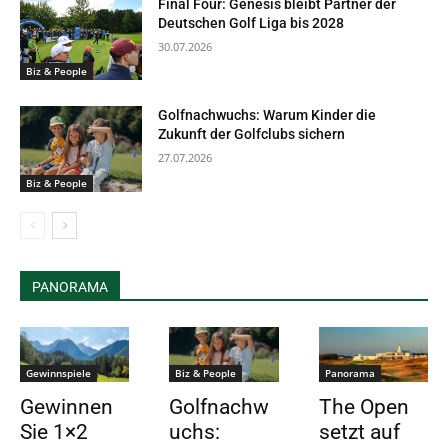
Final Four: Genesis bleibt Partner der
Deutschen Golf Liga bis 2028
30.07.2026
Biz & People
Golfnachwuchs: Warum Kinder die
Zukunft der Golfclubs sichern
27.07.2026
Biz & People
PANORAMA
Gewinnspiele
Biz & People
Panorama
Gewinnen
Golfnachw
The Open
Sie 1×2
uchs:
setzt auf