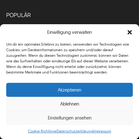
POPULÄR
J.Lindeberg lanciert Augusta Capsule &
Einwilligung verwalten
Tour Kollektion
08.04.2026
Um dir ein optimales Erlebnis zu bieten, verwenden wir Technologien wie
Cookies, um Geräteinformationen zu speichern und/oder darauf
zuzugreifen. Wenn du diesen Technologien zustimmst, können wir Daten
wie das Surfverhalten oder eindeutige IDs auf dieser Website verarbeiten.
FootJoy Pro/SL – die neue Nummer 1
Wenn du deine Einwillligung nicht erteilst oder zurückziehst, können
09.03.2026
bestimmte Merkmale und Funktionen beeinträchtigt werden.
Akzeptieren
ECCO GOLF BIOM C5: Neuer
Ablehnen
Performance-Golfschuh für jedes Wetter
02.03.2026
Einstellungen ansehen
Cookie-Richtlinie
Datenschutzerklärung
Impressum