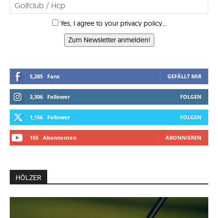
Yes, I agree to your privacy policy...
Zum Newsletter anmelden!
5,285
Fans
GEFÄLLT MIR
3,306
Follower
FOLGEN
1,156
Follower
FOLGEN
155
Abonnenten
ABONNIEREN
HÖLZER