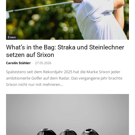
Eisen
What’s in the Bag: Straka und Steinlechner
setzen auf Srixon
Carolin Stähler
-
27.05.2026
Spätestens seit dem Rekordjahr 2025 hat die Marke Srixon jeder
ambitionierte Golfer auf dem Radar. Das vergangene Jahr brachte
Srixon nicht nur mit mehreren...