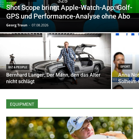
Shot Scope bringt Apple-Watch-App: Golf-
GPS und Performance-Analyse ohne Abo
Georg Traun
-
07.08.2026
SPORT
BIZ & PEOPLE
Bernhard Langer: Der Mann, den das Alter
Anna Nord
nicht schlägt
Solheim-
EQUIPMENT