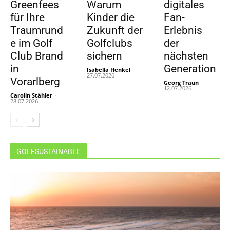
Greenfees
Warum
digitales
für Ihre
Kinder die
Fan-
Traumrund
Zukunft der
Erlebnis
e im Golf
Golfclubs
der
Club Brand
sichern
nächsten
in
Generation
Isabella Henkel
-
27.07.2026
Vorarlberg
Georg Traun
-
12.07.2026
Carolin Stähler
-
28.07.2026
GOLFSUSTAINABLE