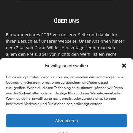
ÜBER UNS
Ein wunderbares FORE von unserer Seite und danke für
Ihren Besuch auf unserer Webseite. Unser Ansinnen hinter
dem Zitat von Oscar Wilde „Heutzutage kennt man von
allem den Preis, aber von nichts den Wert" ist ein recht
einfaches: Wir geben Tag für Tag, Woche für Woche, Monat
Einwilligung verwalten
für Monat unser Bestes, um Sie mit außergewöhnlichen
Stories, kurzweiligen Features und interessanten Interviews
Um dir ein optimales Erlebnis zu bieten, verwenden wir Technologien wie
zu versorgen. Im Magazin, auf unserer Website & auf
Cookies, um Geräteinformationen zu speichern und/oder darauf
unseren Social Media Plattformen! Das verdient im
zuzugreifen. Wenn du diesen Technologien zustimmst, können wir Daten
klassischen Wortsinn nicht nur Anerkennung!
wie das Surfverhalten oder eindeutige IDs auf dieser Website verarbeiten.
Wenn du deine Einwillligung nicht erteilst oder zurückziehst, können
bestimmte Merkmale und Funktionen beeinträchtigt werden.
Akzeptieren