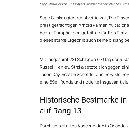
Sepp Straka, ist vor „The Players" wieder die Nummer 1 im FedE
Sepp Straka agiert rechtzeitig vor „The Playe
prestigeträchtigen Arnold Palmer Invitational 
bester Europäer den geteilten fünften Platz
dieses starke Ergebnis auch seine bislang be
Mit insgesamt 281 Schlägen (-7) lag der 31-
Russell Henley. Straka setzte sich gegen ei
Jason Day, Scottie Scheffler und Rory McIlroy
eine 69er-Runde und notierte insgesamt sieb
Historische Bestmarke in 
auf Rang 13
Durch sein starkes Abschneiden in Orlando kle