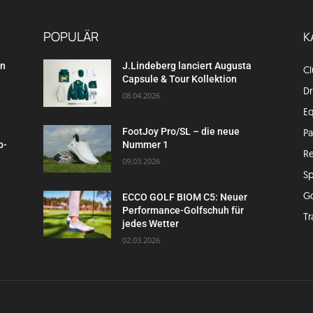
POPULÄR
K
en
J.Lindeberg lanciert Augusta
C
Capsule & Tour Kollektion
Dr
08.04.2026
E
FootJoy Pro/SL – die neue
P
p-
Nummer 1
Re
09.03.2026
Sp
G
ECCO GOLF BIOM C5: Neuer
Performance-Golfschuh für
Tr
jedes Wetter
02.03.2026