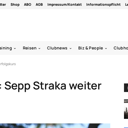
tter
Shop
ABO
AGB
Impressum/Kontakt
Informationspflicht
L
aining
Reisen
Clubnews
Biz & People
Clubh
Erfolgskurs
: Sepp Straka weiter