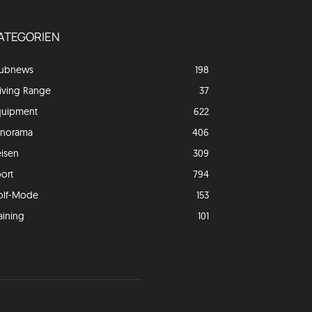
ATEGORIEN
lubnews
198
iving Range
37
quipment
622
anorama
406
isen
309
ort
794
olf-Mode
153
aining
101