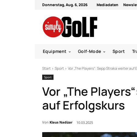
Donnerstag, Aug. 6, 2026
Mediadaten
Newsle
Equipment
Golf-Mode
Sport
Tr
Start
Sport
Vor „The Players“: Sepp Straka weiter auf 
Sport
Vor „The Players“
auf Erfolgskurs
Von
Klaus Nadizar
10.03.2025