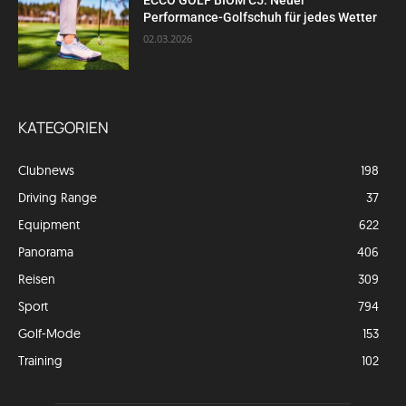
ECCO GOLF BIOM C5: Neuer
Performance-Golfschuh für jedes Wetter
02.03.2026
KATEGORIEN
Clubnews
198
Driving Range
37
Equipment
622
Panorama
406
Reisen
309
Sport
794
Golf-Mode
153
Training
102