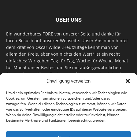
ÜBER UNS
Ein wunderbares FORE von unserer Seite und danke für
Ihren Besuch auf unserer Webseite. Unser Ansinnen hinter
dem Zitat von Oscar Wilde „Heutzutage kennt man von
allem den Preis, aber von nichts den Wert" ist ein recht
einfaches: Wir geben Tag für Tag, Woche für Woche, Monat
für Monat unser Bestes, um Sie mit außergewöhnlichen
Stories, kurzweiligen Features und interessanten Interviews
zu versorgen. Im Magazin, auf unserer Website & auf
Einwilligung verwalten
unseren Social Media Plattformen! Das verdient im
Um dir ein optimales Erlebnis zu bieten, verwenden wir Technologien wie
klassischen Wortsinn nicht nur Anerkennung!
Cookies, um Geräteinformationen zu speichern und/oder darauf
zuzugreifen. Wenn du diesen Technologien zustimmst, können wir Daten
wie das Surfverhalten oder eindeutige IDs auf dieser Website verarbeiten.
Wenn du deine Einwillligung nicht erteilst oder zurückziehst, können
bestimmte Merkmale und Funktionen beeinträchtigt werden.