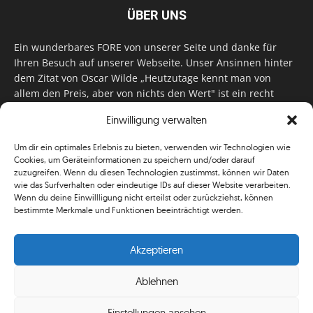
ÜBER UNS
Ein wunderbares FORE von unserer Seite und danke für
Ihren Besuch auf unserer Webseite. Unser Ansinnen hinter
dem Zitat von Oscar Wilde „Heutzutage kennt man von
allem den Preis, aber von nichts den Wert" ist ein recht
einfaches: Wir geben Tag für Tag, Woche für Woche, Monat
Einwilligung verwalten
für Monat unser Bestes, um Sie mit außergewöhnlichen
Stories, kurzweiligen Features und interessanten Interviews
Um dir ein optimales Erlebnis zu bieten, verwenden wir Technologien wie
zu versorgen. Im Magazin, auf unserer Website & auf
Cookies, um Geräteinformationen zu speichern und/oder darauf
unseren Social Media Plattformen! Das verdient im
zuzugreifen. Wenn du diesen Technologien zustimmst, können wir Daten
klassischen Wortsinn nicht nur Anerkennung!
wie das Surfverhalten oder eindeutige IDs auf dieser Website verarbeiten.
Wenn du deine Einwillligung nicht erteilst oder zurückziehst, können
bestimmte Merkmale und Funktionen beeinträchtigt werden.
Akzeptieren
Ablehnen
© Simplygolf
Einstellungen ansehen