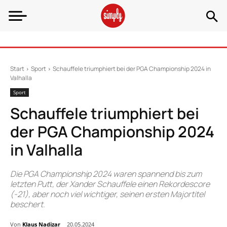
Start
Sport
Schauffele triumphiert bei der PGA Championship 2024 in
Valhalla
Sport
Schauffele triumphiert bei
der PGA Championship 2024
in Valhalla
Die PGA Championship 2024 waren spannend bis zum
letzten Putt, der Xander Schauffele einen Rekordescore
(-21), aber noch viel wichtiger, seinen ersten Majortitel
beschert.
Von
Klaus Nadizar
20.05.2024