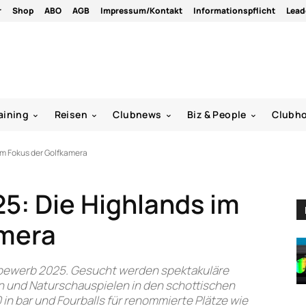
r
Shop
ABO
AGB
Impressum/Kontakt
Informationspflicht
Lead
aining
Reisen
Clubnews
Biz & People
Clubh
im Fokus der Golfkamera
25: Die Highlands im
amera
tbewerb 2025. Gesucht werden spektakuläre
n und Naturschauspielen in den schottischen
in bar und Fourballs für renommierte Plätze wie