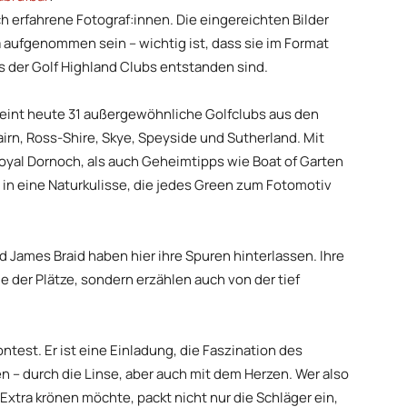
erfahrene Fotograf:innen. Die eingereichten Bilder
aufgenommen sein – wichtig ist, dass sie im Format
s der Golf Highland Clubs entstanden sind.
eint heute 31 außergewöhnliche Golfclubs aus den
irn, Ross-Shire, Skye, Speyside und Sutherland. Mit
oyal Dornoch, als auch Geheimtipps wie Boat of Garten
 in eine Naturkulisse, die jedes Green zum Fotomotiv
 James Braid haben hier ihre Spuren hinterlassen. Ihre
e der Plätze, sondern erzählen auch von der tief
test. Er ist eine Einladung, die Faszination des
n – durch die Linse, aber auch mit dem Herzen. Wer also
Extra krönen möchte, packt nicht nur die Schläger ein,