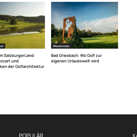
et
Weekender
im SalzburgerLand:
Bad Griesbach: Wo Golf zur
ozart und
eigenen Urlaubswelt wird
ken der Golfarchitektur
POPULÄR
K