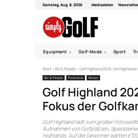
Samstag, Aug. 8, 2026
Mediadaten
Newslette
Equipment
Golf-Mode
Sport
Tr
Start
Biz & People
Golf Highland 2025: Die Highlands 
Biz & People
Panorama
Reisen
Golf Highland 20
Fokus der Golfk
Golf Highland lädt zum großen Fotowet
Aufnahmen von Golfplätzen, Spielszene
Highlands. Auf die Gewinner warten £100 