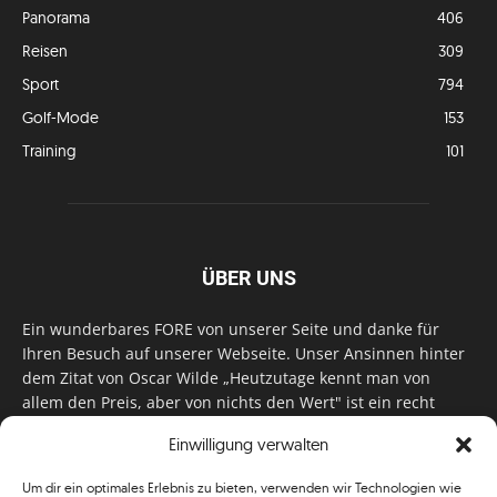
Panorama
406
Reisen
309
Sport
794
Golf-Mode
153
Training
101
ÜBER UNS
Ein wunderbares FORE von unserer Seite und danke für
Ihren Besuch auf unserer Webseite. Unser Ansinnen hinter
dem Zitat von Oscar Wilde „Heutzutage kennt man von
allem den Preis, aber von nichts den Wert" ist ein recht
einfaches: Wir geben Tag für Tag, Woche für Woche, Monat
Einwilligung verwalten
für Monat unser Bestes, um Sie mit außergewöhnlichen
Stories, kurzweiligen Features und interessanten Interviews
Um dir ein optimales Erlebnis zu bieten, verwenden wir Technologien wie