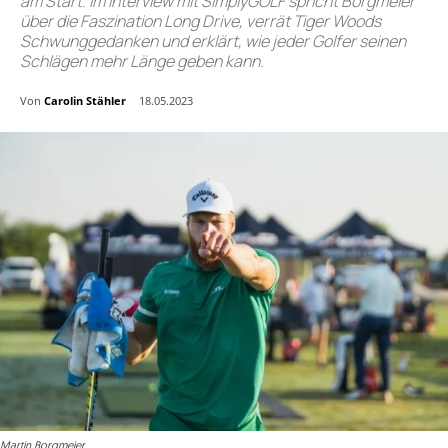
am Start. Im Interview mit SimplyGOLF spricht Borgmeier
über die Faszination Long Drive, verrät Tiger Woods
Schwunggedanken und erklärt, wie jeder Golfer seinen
Schlägen mehr Länge geben kann.
Von
Carolin Stähler
18.05.2023
Martin Borgmeier