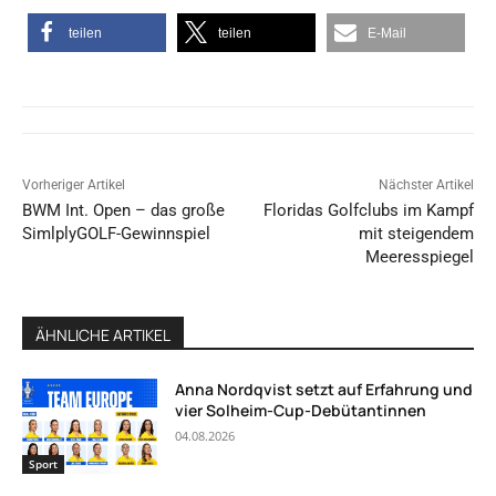
teilen
teilen
E-Mail
Vorheriger Artikel
Nächster Artikel
BWM Int. Open – das große
Floridas Golfclubs im Kampf
SimlplyGOLF-Gewinnspiel
mit steigendem
Meeresspiegel
ÄHNLICHE ARTIKEL
Anna Nordqvist setzt auf Erfahrung und
vier Solheim-Cup-Debütantinnen
04.08.2026
Sport