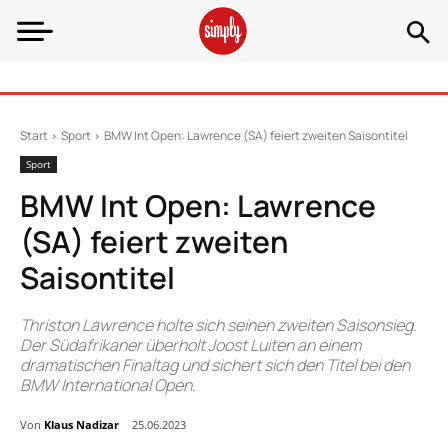
Start
Sport
BMW Int Open: Lawrence (SA) feiert zweiten Saisontitel
Sport
BMW Int Open: Lawrence
(SA) feiert zweiten
Saisontitel
Thriston Lawrence holte sich seinen zweiten Saisonsieg.
Der Südafrikaner überholt Joost Luiten an einem
dramatischen Finaltag und sichert sich den Titel bei den
BMW International Open.
Von
Klaus Nadizar
25.06.2023