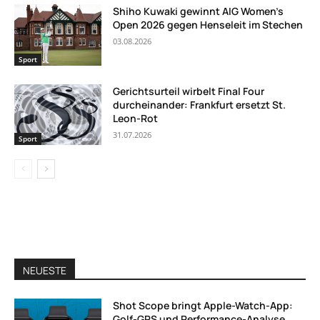
Shiho Kuwaki gewinnt AIG Women’s
Open 2026 gegen Henseleit im Stechen
03.08.2026
Sport
Gerichtsurteil wirbelt Final Four
durcheinander: Frankfurt ersetzt St.
Leon-Rot
31.07.2026
Sport
NEUESTE
Shot Scope bringt Apple-Watch-App:
Golf-GPS und Performance-Analyse