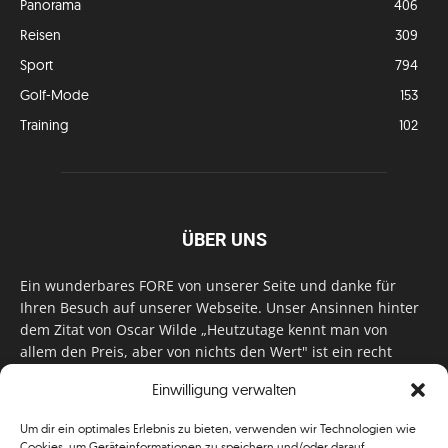
Panorama
406
Reisen
309
Sport
794
Golf-Mode
153
Training
102
ÜBER UNS
Ein wunderbares FORE von unserer Seite und danke für
Ihren Besuch auf unserer Webseite. Unser Ansinnen hinter
dem Zitat von Oscar Wilde „Heutzutage kennt man von
allem den Preis, aber von nichts den Wert" ist ein recht
einfaches: Wir geben Tag für Tag, Woche für Woche, Monat
Einwilligung verwalten
für Monat unser Bestes, um Sie mit außergewöhnlichen
Stories, kurzweiligen Features und interessanten Interviews
Um dir ein optimales Erlebnis zu bieten, verwenden wir Technologien wie
zu versorgen. Im Magazin, auf unserer Website & auf
Cookies, um Geräteinformationen zu speichern und/oder darauf