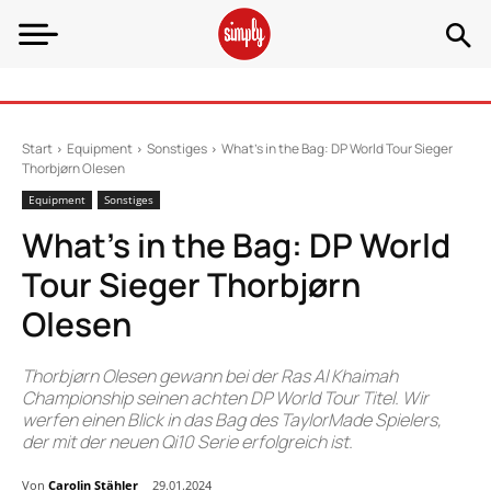
Start
Equipment
Sonstiges
What’s in the Bag: DP World Tour Sieger
Thorbjørn Olesen
Equipment
Sonstiges
What’s in the Bag: DP World
Tour Sieger Thorbjørn
Olesen
Thorbjørn Olesen gewann bei der Ras Al Khaimah
Championship seinen achten DP World Tour Titel. Wir
werfen einen Blick in das Bag des TaylorMade Spielers,
der mit der neuen Qi10 Serie erfolgreich ist.
Von
Carolin Stähler
29.01.2024