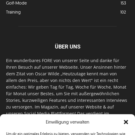
Golf-Mode
153
Training
102
ÜBER UNS
Ein wunderbares FORE von unserer Seite und danke für
Ihren Besuch auf unserer Webseite. Unser Ansinnen hinter
dem Zitat von Oscar Wilde „Heutzutage kennt man von
allem den Preis, aber von nichts den Wert" ist ein recht
einfaches: Wir geben Tag für Tag, Woche für Woche, Monat
für Monat unser Bestes, um Sie mit außergewöhnlichen
Stories, kurzweiligen Features und interessanten Interviews
zu versorgen. Im Magazin, auf unserer Website & auf
unseren Social Media Plattformen! Das verdient im
klassischen Wortsinn nicht nur Anerkennung!
Einwilligung verwalten
Um dir ein optimales Erlebnis zu bieten, verwenden wir Technologien wie