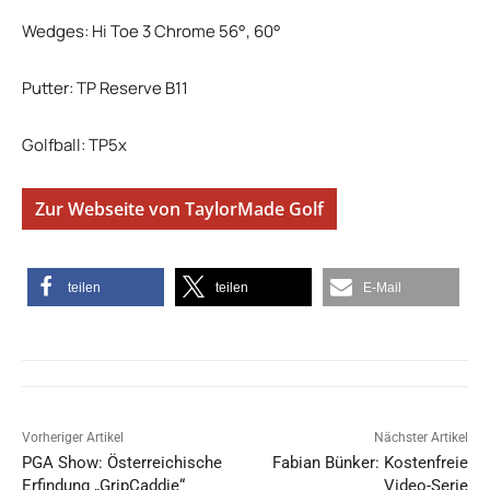
Wedges: Hi Toe 3 Chrome 56°, 60°
Putter: TP Reserve B11
Golfball: TP5x
Zur Webseite von TaylorMade Golf
teilen
teilen
E-Mail
Vorheriger Artikel
Nächster Artikel
PGA Show: Österreichische
Fabian Bünker: Kostenfreie
Erfindung „GripCaddie“
Video-Serie