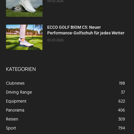
09.03.2026
ECCO GOLF BIOM C5: Neuer
Performance-Golfschuh für jedes Wetter
02.03.2026
KATEGORIEN
Clubnews
198
Driving Range
37
Equipment
622
Panorama
406
Reisen
309
Sport
794