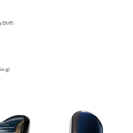
 (Stiff)
44 g)