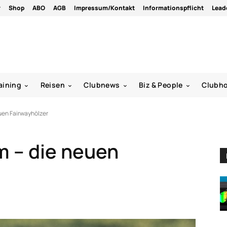
r
Shop
ABO
AGB
Impressum/Kontakt
Informationspflicht
Lead
aining
Reisen
Clubnews
Biz & People
Clubh
uen Fairwayhölzer
m – die neuen