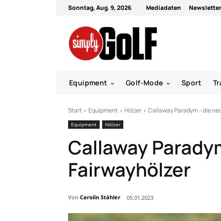
Sonntag, Aug. 9, 2026
Mediadaten
Newslette
Equipment
Golf-Mode
Sport
Tr
Start
Equipment
Hölzer
Callaway Paradym – die ne
Equipment
Hölzer
Callaway Parady
Fairwayhölzer
Von
Carolin Stähler
05.01.2023