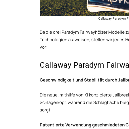
Callaway Paradym Fa
Da die drei Paradym Fairwayhölzer Modelle 
Technologien aufweisen, stellen wir jedes H
vor:
Callaway Paradym Fairwa
Geschwindigkeit und Stabilität durch Jail
Die neue, mithilfe von KI konzipierte Jailbre
Schlägerkopf, während die Schlagfläche bie
sorgt.
Patentierte Verwendung geschmiedeten C