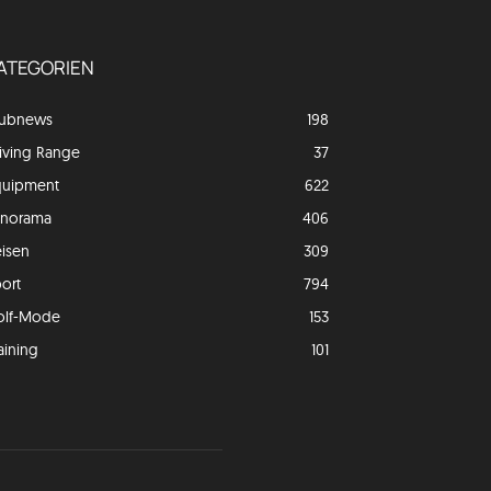
ATEGORIEN
lubnews
198
iving Range
37
quipment
622
anorama
406
isen
309
ort
794
olf-Mode
153
aining
101