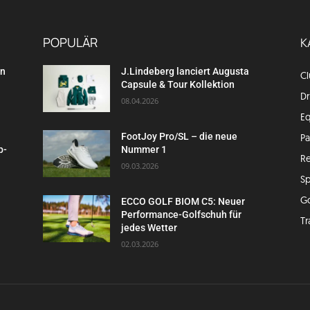
POPULÄR
K
en
J.Lindeberg lanciert Augusta
C
Capsule & Tour Kollektion
Dr
08.04.2026
E
FootJoy Pro/SL – die neue
P
p-
Nummer 1
Re
09.03.2026
Sp
G
ECCO GOLF BIOM C5: Neuer
Performance-Golfschuh für
Tr
jedes Wetter
02.03.2026