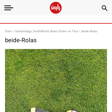
Start
Geheimtipp: SmithWorks Rolas Putter im Test
beide-Rolas
beide-Rolas