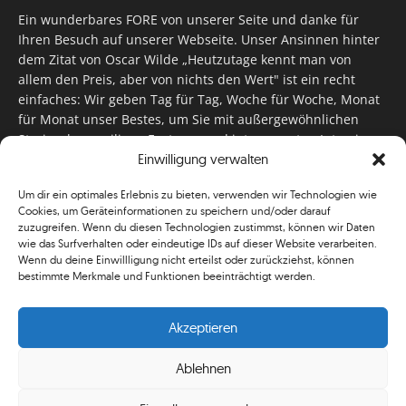
Ein wunderbares FORE von unserer Seite und danke für
Ihren Besuch auf unserer Webseite. Unser Ansinnen hinter
dem Zitat von Oscar Wilde „Heutzutage kennt man von
allem den Preis, aber von nichts den Wert" ist ein recht
einfaches: Wir geben Tag für Tag, Woche für Woche, Monat
für Monat unser Bestes, um Sie mit außergewöhnlichen
Stories, kurzweiligen Features und interessanten Interviews
Einwilligung verwalten
zu versorgen. Im Magazin, auf unserer Website & auf
unseren Social Media Plattformen! Das verdient im
Um dir ein optimales Erlebnis zu bieten, verwenden wir Technologien wie
klassischen Wortsinn nicht nur Anerkennung!
Cookies, um Geräteinformationen zu speichern und/oder darauf
zuzugreifen. Wenn du diesen Technologien zustimmst, können wir Daten
wie das Surfverhalten oder eindeutige IDs auf dieser Website verarbeiten.
Wenn du deine Einwillligung nicht erteilst oder zurückziehst, können
bestimmte Merkmale und Funktionen beeinträchtigt werden.
Akzeptieren
© Simplygolf
Ablehnen
Mediadaten
Newsletter
Shop
ABO
AGB
Impressum/Kontakt
Informationspflicht
Leaderboard