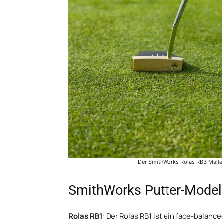
Der SmithWorks Rolas RB3 Mallet
SmithWorks Putter-Modell
Rolas RB1
: Der Rolas RB1 ist ein face-balance