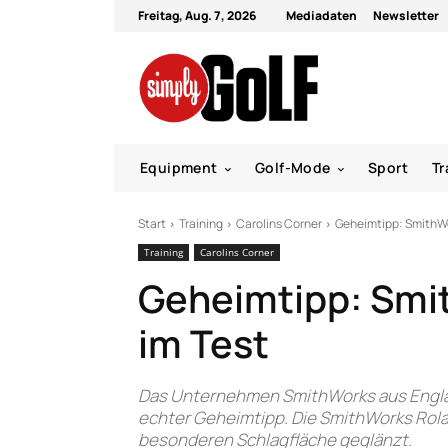
Freitag, Aug. 7, 2026
Mediadaten
Newsletter
Equipment
Golf-Mode
Sport
Tr
Start
Training
Carolins Corner
Geheimtipp: SmithWo
Training
Carolins Corner
Geheimtipp: Smi
im Test
Das Unternehmen SmithWorks aus Englan
echter Geheimtipp. Die SmithWorks Rolas
besonderen Schlagfläche geglänzt.