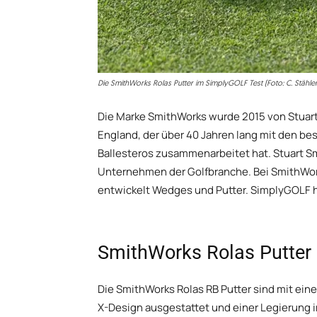
Die SmithWorks Rolas Putter im SimplyGOLF Test (Foto: C. Stähler
Die Marke SmithWorks wurde 2015 von Stuart
England, der über 40 Jahren lang mit den bes
Ballesteros zusammenarbeitet hat. Stuart Sm
Unternehmen der Golfbranche. Bei SmithWor
entwickelt Wedges und Putter. SimplyGOLF h
SmithWorks Rolas Putter 
Die SmithWorks Rolas RB Putter sind mit ei
X-Design ausgestattet und einer Legierung in