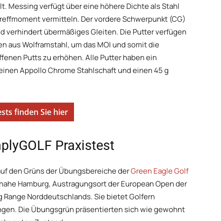
. Messing verfügt über eine höhere Dichte als Stahl
 Treffmoment vermitteln. Der vordere Schwerpunkt (CG)
und verhindert übermäßiges Gleiten. Die Putter verfügen
en aus Wolframstahl, um das MOI und somit die
ffenen Putts zu erhöhen. Alle Putter haben ein
einen Appollo Chrome Stahlschaft und einen 45 g
sts finden Sie hier
mplyGOLF Praxistest
 auf den Grüns der Übungsbereiche der
Green Eagle Golf
n nahe Hamburg, Austragungsort der European Open der
ng Range Norddeutschlands. Sie bietet Golfern
ngen. Die Übungsgrün präsentierten sich wie gewohnt