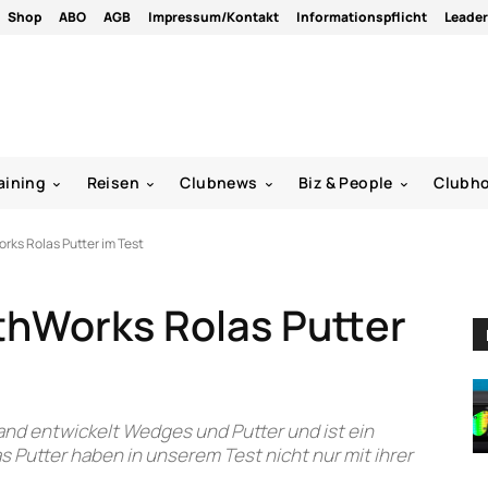
Shop
ABO
AGB
Impressum/Kontakt
Informationspflicht
Leade
aining
Reisen
Clubnews
Biz & People
Clubh
rks Rolas Putter im Test
thWorks Rolas Putter
d entwickelt Wedges und Putter und ist ein
 Putter haben in unserem Test nicht nur mit ihrer