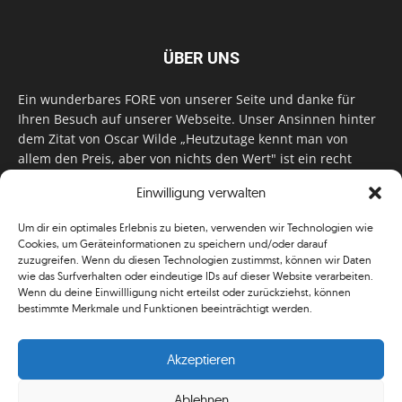
ÜBER UNS
Ein wunderbares FORE von unserer Seite und danke für
Ihren Besuch auf unserer Webseite. Unser Ansinnen hinter
dem Zitat von Oscar Wilde „Heutzutage kennt man von
allem den Preis, aber von nichts den Wert" ist ein recht
einfaches: Wir geben Tag für Tag, Woche für Woche, Monat
Einwilligung verwalten
für Monat unser Bestes, um Sie mit außergewöhnlichen
Stories, kurzweiligen Features und interessanten Interviews
Um dir ein optimales Erlebnis zu bieten, verwenden wir Technologien wie
zu versorgen. Im Magazin, auf unserer Website & auf
Cookies, um Geräteinformationen zu speichern und/oder darauf
unseren Social Media Plattformen! Das verdient im
zuzugreifen. Wenn du diesen Technologien zustimmst, können wir Daten
klassischen Wortsinn nicht nur Anerkennung!
wie das Surfverhalten oder eindeutige IDs auf dieser Website verarbeiten.
Wenn du deine Einwillligung nicht erteilst oder zurückziehst, können
bestimmte Merkmale und Funktionen beeinträchtigt werden.
Akzeptieren
Ablehnen