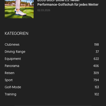
ECCO GOLF BIOM C5: Neuer
Performance-Golfschuh für jedes Wetter
02.03.2026
KATEGORIEN
Clubnews
198
Driving Range
37
Equipment
622
Panorama
406
Reisen
309
Sport
794
Golf-Mode
153
Training
102