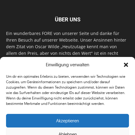
ÜBER UNS
Ein wunderbares FORE von unserer Seite und danke für
Ihren Besuch auf unserer Webseite. Unser Ansinnen hinter
dem Zitat von Oscar Wilde „Heutzutage kennt man von
allem den Preis, aber von nichts den Wert" ist ein recht
einfaches: Wir geben Tag für Tag, Woche für Woche, Monat
Einwilligung verwalten
für Monat unser Bestes, um Sie mit außergewöhnlichen
Stories, kurzweiligen Features und interessanten Interviews
Um dir ein optimales Erlebnis zu bieten, verwenden wir Technologien wie
zu versorgen. Im Magazin, auf unserer Website & auf
Cookies, um Geräteinformationen zu speichern und/oder darauf
unseren Social Media Plattformen! Das verdient im
zuzugreifen. Wenn du diesen Technologien zustimmst, können wir Daten
klassischen Wortsinn nicht nur Anerkennung!
wie das Surfverhalten oder eindeutige IDs auf dieser Website verarbeiten.
Wenn du deine Einwillligung nicht erteilst oder zurückziehst, können
bestimmte Merkmale und Funktionen beeinträchtigt werden.
Akzeptieren
Ablehnen