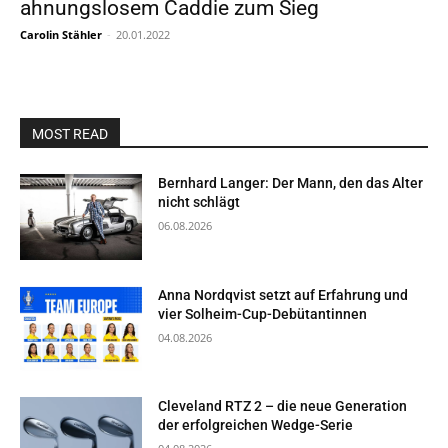
ahnungslosem Caddie zum Sieg
Carolin Stähler
-
20.01.2022
MOST READ
Bernhard Langer: Der Mann, den das Alter
nicht schlägt
06.08.2026
Anna Nordqvist setzt auf Erfahrung und
vier Solheim-Cup-Debütantinnen
04.08.2026
Cleveland RTZ 2 – die neue Generation
der erfolgreichen Wedge-Serie