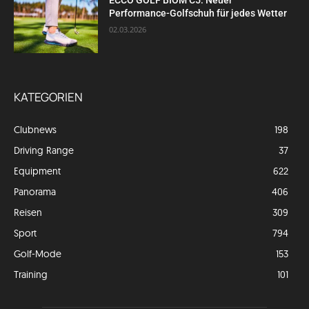
ECCO GOLF BIOM C5: Neuer
Performance-Golfschuh für jedes Wetter
02.03.2026
KATEGORIEN
Clubnews
198
Driving Range
37
Equipment
622
Panorama
406
Reisen
309
Sport
794
Golf-Mode
153
Training
101