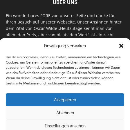
ÜBER UNS
Ein wunderbares FORE von unserer Seite und danke für
Ihren Besuch auf unserer Webseite. Unser Ansinnen hinter
dem Zitat von Oscar Wilde „Heutzutage kennt man von
allem den Preis, aber von nichts den Wert" ist ein recht
einfaches: Wir geben Tag für Tag, Woche für Woche, Monat
Einwilligung verwalten
für Monat unser Bestes, um Sie mit außergewöhnlichen
Stories, kurzweiligen Features und interessanten Interviews
Um dir ein optimales Erlebnis zu bieten, verwenden wir Technologien wie
zu versorgen. Im Magazin, auf unserer Website & auf
Cookies, um Geräteinformationen zu speichern und/oder darauf
unseren Social Media Plattformen! Das verdient im
zuzugreifen. Wenn du diesen Technologien zustimmst, können wir Daten
klassischen Wortsinn nicht nur Anerkennung!
wie das Surfverhalten oder eindeutige IDs auf dieser Website verarbeiten.
Wenn du deine Einwillligung nicht erteilst oder zurückziehst, können
bestimmte Merkmale und Funktionen beeinträchtigt werden.
Akzeptieren
Ablehnen
© Simplygolf
Einstellungen ansehen