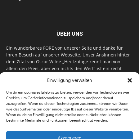
ÜBER UNS
Ein wunderbares FORE von unserer Seite und danke für
Ihren Besuch auf unserer Webseite. Unser Ansinnen hinter
dem Zitat von Oscar Wilde „Heutzutage kennt man von
allem den Preis, aber von nichts den Wert" ist ein recht
einfaches: Wir geben Tag für Tag, Woche für Woche, Monat
Einwilligung verwalten
für Monat unser Bestes, um Sie mit außergewöhnlichen
Stories, kurzweiligen Features und interessanten Interviews
Um dir ein optimales Erlebnis zu bieten, verwenden wir Technologien wie
zu versorgen. Im Magazin, auf unserer Website & auf
Cookies, um Geräteinformationen zu speichern und/oder darauf
unseren Social Media Plattformen! Das verdient im
zuzugreifen. Wenn du diesen Technologien zustimmst, können wir Daten
klassischen Wortsinn nicht nur Anerkennung!
wie das Surfverhalten oder eindeutige IDs auf dieser Website verarbeiten.
Wenn du deine Einwillligung nicht erteilst oder zurückziehst, können
bestimmte Merkmale und Funktionen beeinträchtigt werden.
Akzeptieren