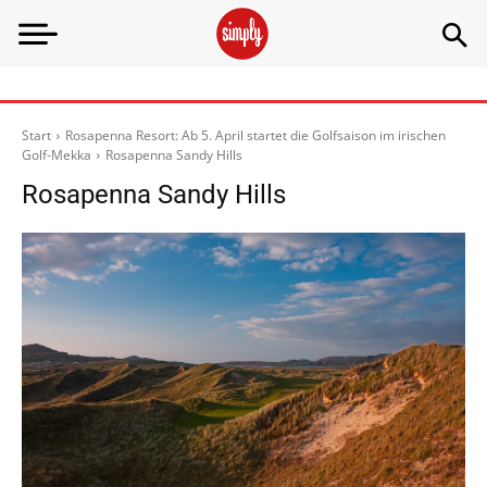
Start
Rosapenna Resort: Ab 5. April startet die Golfsaison im irischen
Golf-Mekka
Rosapenna Sandy Hills
Rosapenna Sandy Hills