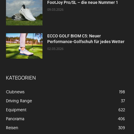
FootJoy Pro/SL – die neue Nummer 1
09.03.2026
ECCO GOLF BIOM C5: Neuer
Performance-Golfschuh für jedes Wetter
02.03.2026
KATEGORIEN
Clubnews
198
Driving Range
37
Equipment
622
Panorama
406
Reisen
309