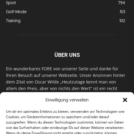
Sport
794
Golf-Mode
153
Training
102
ÜBER UNS
Ein wunderbares FORE von unserer Seite und danke für
Ihren Besuch auf unserer Webseite. Unser Ansinnen hinter
dem Zitat von Oscar Wilde „Heutzutage kennt man von
allem den Preis, aber von nichts den Wert" ist ein recht
einfaches: Wir geben Tag für Tag, Woche für Woche, Monat
Einwilligung verwalten
für Monat unser Bestes, um Sie mit außergewöhnlichen
Stories, kurzweiligen Features und interessanten Interviews
Um dir ein optimales Erlebnis zu bieten, verwenden wir Technologien wie
zu versorgen. Im Magazin, auf unserer Website & auf
Cookies, um Geräteinformationen zu speichern und/oder darauf
unseren Social Media Plattformen! Das verdient im
zuzugreifen. Wenn du diesen Technologien zustimmst, können wir Daten
klassischen Wortsinn nicht nur Anerkennung!
wie das Surfverhalten oder eindeutige IDs auf dieser Website verarbeiten.
Wenn du deine Einwillligung nicht erteilst oder zurückziehst, können