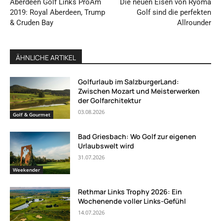
Aberdeen Golf Links ProAm
Die neuen Eisen von Ryoma
2019: Royal Aberdeen, Trump
Golf sind die perfekten
& Cruden Bay
Allrounder
ÄHNLICHE ARTIKEL
Golfurlaub im SalzburgerLand:
Zwischen Mozart und Meisterwerken
der Golfarchitektur
03.08.2026
Golf & Gourmet
Bad Griesbach: Wo Golf zur eigenen
Urlaubswelt wird
31.07.2026
Weekender
Rethmar Links Trophy 2026: Ein
Wochenende voller Links-Gefühl
14.07.2026