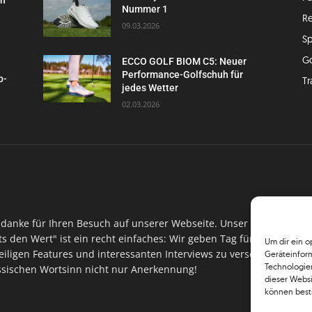
Nummer 1
Re
09.03.2026
Sp
G
ECCO GOLF BIOM C5: Neuer
Performance-Golfschuh für
p-
Tr
jedes Wetter
02.03.2026
danke für Ihren Besuch auf unserer Webseite. Unser Ansinnen hin
ts den Wert" ist ein recht einfaches: Wir geben Tag für Tag, Woch
Um dir ein o
iligen Features und interessanten Interviews zu versorgen. Im Ma
Geräteinfor
Technologien
assischen Wortsinn nicht nur Anerkennung!
dieser Websi
können best