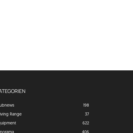
ATEGORIEN
lubnews
198
iving Range
37
quipment
622
anorama
406