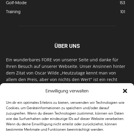
Golf-Mode
153
Training
101
ÜBER UNS
Ein wunderbares FORE von unserer Seite und danke für
Ihren Besuch auf unserer Webseite. Unser Ansinnen hinter
dem Zitat von Oscar Wilde „Heutzutage kennt man von
allem den Preis, aber von nichts den Wert" ist ein recht
einfaches: Wir geben Tag für Tag, Woche für Woche, Monat
Einwilligung verwalten
für Monat unser Bestes, um Sie mit außergewöhnlichen
Stories, kurzweiligen Features und interessanten Interviews
Um dir ein optimales Erlebnis zu bieten, verwenden wir Technologien wie
zu versorgen. Im Magazin, auf unserer Website & auf
Cookies, um Geräteinformationen zu speichern und/oder darauf
unseren Social Media Plattformen! Das verdient im
zuzugreifen. Wenn du diesen Technologien zustimmst, können wir Daten
klassischen Wortsinn nicht nur Anerkennung!
wie das Surfverhalten oder eindeutige IDs auf dieser Website verarbeiten.
Wenn du deine Einwillligung nicht erteilst oder zurückziehst, können
bestimmte Merkmale und Funktionen beeinträchtigt werden.