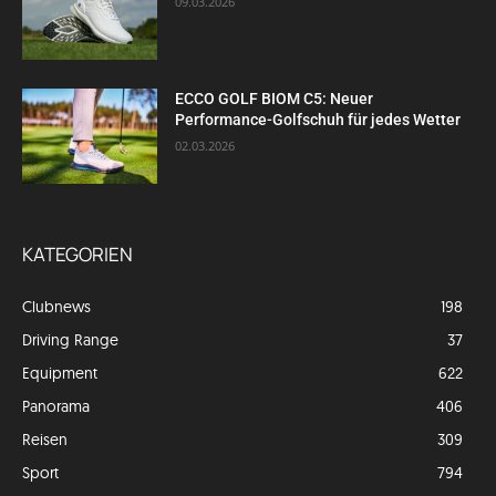
09.03.2026
ECCO GOLF BIOM C5: Neuer
Performance-Golfschuh für jedes Wetter
02.03.2026
KATEGORIEN
Clubnews
198
Driving Range
37
Equipment
622
Panorama
406
Reisen
309
Sport
794