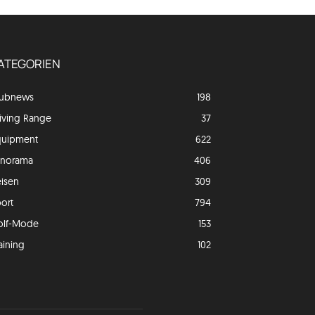
ATEGORIEN
lubnews
198
iving Range
37
quipment
622
anorama
406
isen
309
ort
794
olf-Mode
153
aining
102