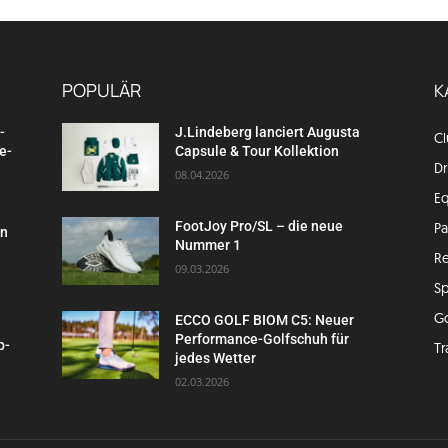
POPULÄR
K
-
J.Lindeberg lanciert Augusta
C
e-
Capsule & Tour Kollektion
Dr
08.04.2026
E
FootJoy Pro/SL – die neue
P
en
Nummer 1
Re
09.03.2026
Sp
G
ECCO GOLF BIOM C5: Neuer
Performance-Golfschuh für
p-
Tr
jedes Wetter
02.03.2026