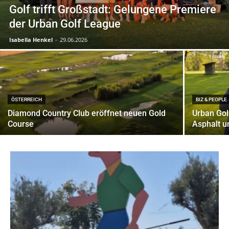
Golf trifft Großstadt: Gelungene Premiere
der Urban Golf League
Isabella Henkel
-
29.06.2026
ÖSTERREICH
BIZ & PEOPLE
Diamond Country Club eröffnet neuen Gold
Urban Gol
Course
Asphalt u