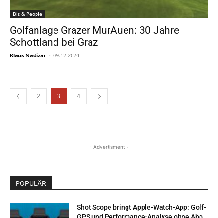
Biz & People
Golfanlage Grazer MurAuen: 30 Jahre
Schottland bei Graz
Klaus Nadizar
-
09.12.2024
2
3
4
- Advertisment -
POPULÄR
Shot Scope bringt Apple-Watch-App: Golf-
GPS und Performance-Analyse ohne Abo