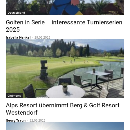
Deutschland
Golfen in Serie – interessante Turnierserien
2025
Isabella Henkel
-
29.05.2025
Clubnews
Alps Resort übernimmt Berg & Golf Resort
Westendorf
Georg Traun
-
22.05.2025