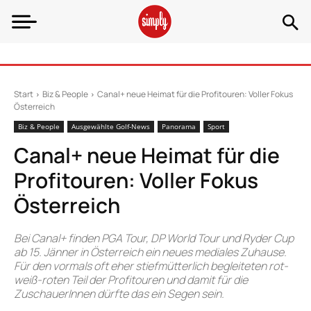
Start
Biz & People
Canal+ neue Heimat für die Profitouren: Voller Fokus
Österreich
Biz & People
Ausgewählte Golf-News
Panorama
Sport
Canal+ neue Heimat für die
Profitouren: Voller Fokus
Österreich
Bei Canal+ finden PGA Tour, DP World Tour und Ryder Cup
ab 15. Jänner in Österreich ein neues mediales Zuhause.
Für den vormals oft eher stiefmütterlich begleiteten rot-
weiß-roten Teil der Profitouren und damit für die
ZuschauerInnen dürfte das ein Segen sein.