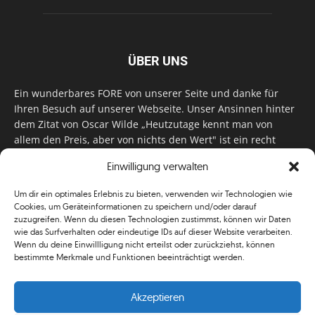
ÜBER UNS
Ein wunderbares FORE von unserer Seite und danke für
Ihren Besuch auf unserer Webseite. Unser Ansinnen hinter
dem Zitat von Oscar Wilde „Heutzutage kennt man von
allem den Preis, aber von nichts den Wert" ist ein recht
einfaches: Wir geben Tag für Tag, Woche für Woche, Monat
Einwilligung verwalten
für Monat unser Bestes, um Sie mit außergewöhnlichen
Stories, kurzweiligen Features und interessanten Interviews
Um dir ein optimales Erlebnis zu bieten, verwenden wir Technologien wie
zu versorgen. Im Magazin, auf unserer Website & auf
Cookies, um Geräteinformationen zu speichern und/oder darauf
unseren Social Media Plattformen! Das verdient im
zuzugreifen. Wenn du diesen Technologien zustimmst, können wir Daten
klassischen Wortsinn nicht nur Anerkennung!
wie das Surfverhalten oder eindeutige IDs auf dieser Website verarbeiten.
Wenn du deine Einwillligung nicht erteilst oder zurückziehst, können
bestimmte Merkmale und Funktionen beeinträchtigt werden.
Akzeptieren