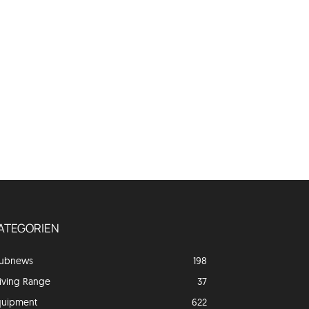
ATEGORIEN
lubnews
198
iving Range
37
quipment
622