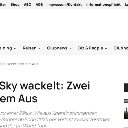
tter
Shop
ABO
AGB
Impressum/Kontakt
Informationspflicht
L
aining
Reisen
Clubnews
Biz & People
Clubh
i Top-Rechte vor dem Aus
 Sky wackelt: Zwei
dem Aus
 vor einer Zäsur: Wie aus übereinstimmenden
Sender ab Ende 2025 der Verlust zweier zentraler
nd der DP World Tour.