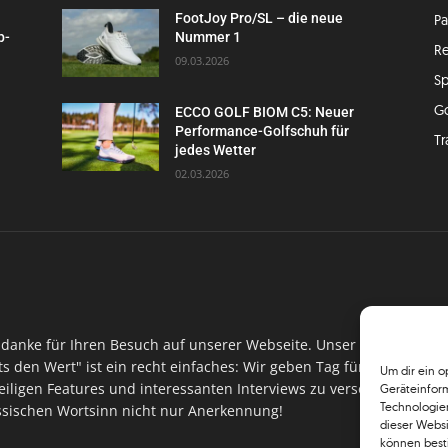
FootJoy Pro/SL – die neue
P
p-
Nummer 1
Re
09.03.2026
Sp
G
ECCO GOLF BIOM C5: Neuer
Performance-Golfschuh für
Tr
jedes Wetter
02.03.2026
danke für Ihren Besuch auf unserer Webseite. Unser Ansinnen hin
ts den Wert" ist ein recht einfaches: Wir geben Tag für Tag, Woch
Um dir ein o
iligen Features und interessanten Interviews zu versorgen. Im Ma
Geräteinfor
Technologien
assischen Wortsinn nicht nur Anerkennung!
dieser Websi
können best