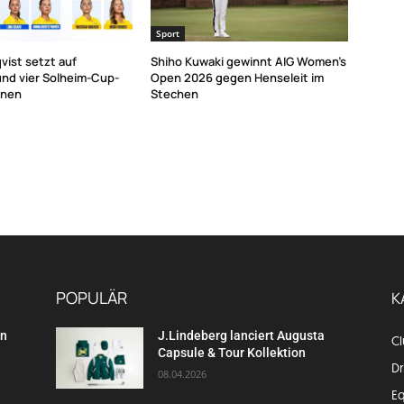
Sport
vist setzt auf
Shiho Kuwaki gewinnt AIG Women’s
und vier Solheim-Cup-
Open 2026 gegen Henseleit im
nnen
Stechen
POPULÄR
K
en
J.Lindeberg lanciert Augusta
C
Capsule & Tour Kollektion
Dr
08.04.2026
E