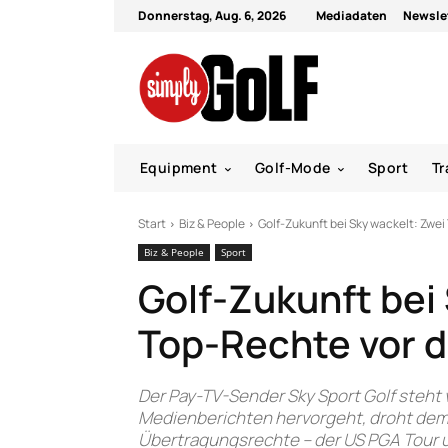
Donnerstag, Aug. 6, 2026
Mediadaten
Newsle
Equipment
Golf-Mode
Sport
Tr
Start
Biz & People
Golf-Zukunft bei Sky wackelt: Zwe
Biz & People
Sport
Golf-Zukunft bei
Top-Rechte vor 
Der Pay-TV-Sender Sky Sport Golf steht
Medienberichten hervorgeht, droht dem 
Übertragungsrechte – der US PGA Tour u