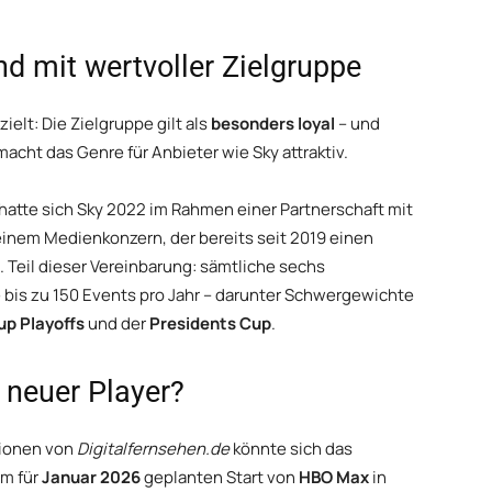
nd mit wertvoller Zielgruppe
elt: Die Zielgruppe gilt als
besonders loyal
– und
macht das Genre für Anbieter wie Sky attraktiv.
hatte sich Sky 2022 im Rahmen einer Partnerschaft mit
einem Medienkonzern, der bereits seit 2019 einen
. Teil dieser Vereinbarung: sämtliche sechs
 bis zu 150 Events pro Jahr – darunter Schwergewichte
up Playoffs
und der
Presidents Cup
.
 neuer Player?
tionen von
Digitalfernsehen.de
könnte sich das
em für
Januar 2026
geplanten Start von
HBO Max
in