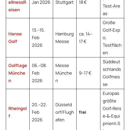
ellnessR
Jan 2026
Stuttgart
18 €
Test‑Are
eisen
as
Große
13.–15.
Golf‑Exp
Hanse
Hamburg
ca. 14–
Feb
o,
Golf
Messe
17 €
2026
Testfläch
en
Süddeut
Golftage
06.–08.
Messe
schlands
Münche
Feb
Münche
9–17 €
Golfmes
n
2026
n
se
Europas
größte
20.–22.
Düsseld
Rheingol
Golf‑Reis
Feb
orf/Flugh
frei
f
e‑&‑Equi
2026
afen
pment‑S