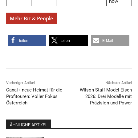
how
Mehr Biz & People
teilen
teilen
E-Mail
Vorheriger Artikel
Nächster Artikel
Canal+ neue Heimat für die
Wilson Staff Model Eisen
Profitouren: Voller Fokus
2026: Drei Modelle mit
Österreich
Präzision und Power
ÄHNLICHE ARTIKEL