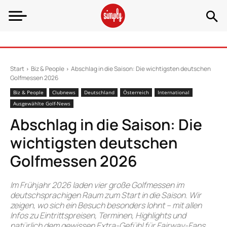
Start
Biz & People
Abschlag in die Saison: Die wichtigsten deutschen
Golfmessen 2026
Biz & People
Clubnews
Deutschland
Österreich
International
Ausgewählte Golf-News
Abschlag in die Saison: Die
wichtigsten deutschen
Golfmessen 2026
Im Frühjahr 2026 laden vier große Golfmessen im
deutschsprachigen Raum zum Start in die Saison. Wir
zeigen, wo sich ein Besuch besonders lohnt – mit allen
Infos zu Eintrittspreisen, Terminen, Highlights und
natürlich dem gewissen Extra-Gefühl für Fairway-Fans.