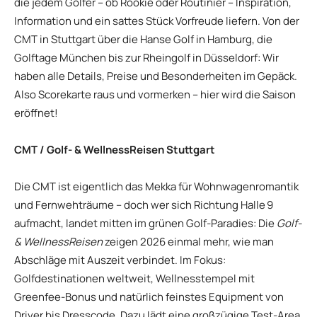
die jedem Golfer – ob Rookie oder Routinier – Inspiration,
Information und ein sattes Stück Vorfreude liefern. Von der
CMT in Stuttgart über die Hanse Golf in Hamburg, die
Golftage München bis zur Rheingolf in Düsseldorf: Wir
haben alle Details, Preise und Besonderheiten im Gepäck.
Also Scorekarte raus und vormerken – hier wird die Saison
eröffnet!
CMT / Golf- & WellnessReisen Stuttgart
Die CMT ist eigentlich das Mekka für Wohnwagenromantik
und Fernwehträume – doch wer sich Richtung Halle 9
aufmacht, landet mitten im grünen Golf-Paradies: Die
Golf-
& WellnessReisen
zeigen 2026 einmal mehr, wie man
Abschläge mit Auszeit verbindet. Im Fokus:
Golfdestinationen weltweit, Wellnesstempel mit
Greenfee-Bonus und natürlich feinstes Equipment von
Driver bis Dresscode. Dazu lädt eine großzügige Test-Area