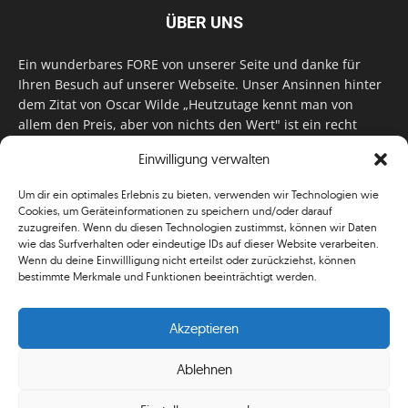
ÜBER UNS
Ein wunderbares FORE von unserer Seite und danke für
Ihren Besuch auf unserer Webseite. Unser Ansinnen hinter
dem Zitat von Oscar Wilde „Heutzutage kennt man von
allem den Preis, aber von nichts den Wert" ist ein recht
einfaches: Wir geben Tag für Tag, Woche für Woche, Monat
Einwilligung verwalten
für Monat unser Bestes, um Sie mit außergewöhnlichen
Stories, kurzweiligen Features und interessanten Interviews
Um dir ein optimales Erlebnis zu bieten, verwenden wir Technologien wie
zu versorgen. Im Magazin, auf unserer Website & auf
Cookies, um Geräteinformationen zu speichern und/oder darauf
unseren Social Media Plattformen! Das verdient im
zuzugreifen. Wenn du diesen Technologien zustimmst, können wir Daten
klassischen Wortsinn nicht nur Anerkennung!
wie das Surfverhalten oder eindeutige IDs auf dieser Website verarbeiten.
Wenn du deine Einwillligung nicht erteilst oder zurückziehst, können
bestimmte Merkmale und Funktionen beeinträchtigt werden.
Akzeptieren
Ablehnen
© Simplygolf