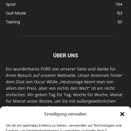
Sport
794
Golf-Mode
153
Training
101
ÜBER UNS
Ein wunderbares FORE von unserer Seite und danke für
Ihren Besuch auf unserer Webseite. Unser Ansinnen hinter
dem Zitat von Oscar Wilde „Heutzutage kennt man von
allem den Preis, aber von nichts den Wert" ist ein recht
einfaches: Wir geben Tag für Tag, Woche für Woche, Monat
für Monat unser Bestes, um Sie mit außergewöhnlichen
Stories, kurzweiligen Features und interessanten Interviews
Einwilligung verwalten
zu versorgen. Im Magazin, auf unserer Website & auf
unseren Social Media Plattformen! Das verdient im
Um dir ein optimales Erlebnis zu bieten, verwenden wir Technologien wie
klassischen Wortsinn nicht nur Anerkennung!
Cookies, um Geräteinformationen zu speichern und/oder darauf