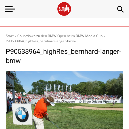
Start
Countdown zu den BMW Open beim BMW Media Cup
P90533964_highRes_bernhard-langer-bmw-
P90533964_highRes_bernhard-langer-
bmw-