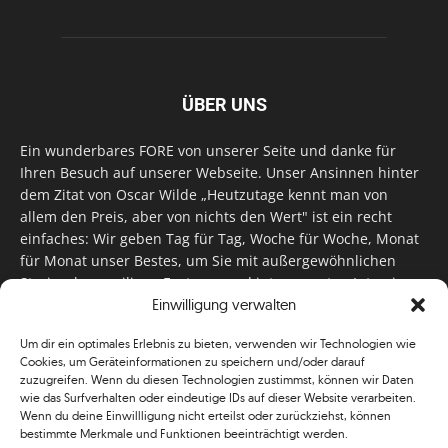
ÜBER UNS
Ein wunderbares FORE von unserer Seite und danke für
Ihren Besuch auf unserer Webseite. Unser Ansinnen hinter
dem Zitat von Oscar Wilde „Heutzutage kennt man von
allem den Preis, aber von nichts den Wert" ist ein recht
einfaches: Wir geben Tag für Tag, Woche für Woche, Monat
für Monat unser Bestes, um Sie mit außergewöhnlichen
Stories, kurzweiligen Features und interessanten Interviews
zu versorgen. Im Magazin, auf unserer Website & auf
Einwilligung verwalten
unseren Social Media Plattformen! Das verdient im
Um dir ein optimales Erlebnis zu bieten, verwenden wir Technologien wie
klassischen Wortsinn nicht nur Anerkennung!
Cookies, um Geräteinformationen zu speichern und/oder darauf
zuzugreifen. Wenn du diesen Technologien zustimmst, können wir Daten
wie das Surfverhalten oder eindeutige IDs auf dieser Website verarbeiten.
Wenn du deine Einwillligung nicht erteilst oder zurückziehst, können
bestimmte Merkmale und Funktionen beeinträchtigt werden.