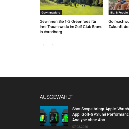
Gewinnspiele
Biz & People
Gewinnen Sie 1×2 Greenfees für
Golfnachwu
Ihre Traumrunde im Golf Club Brand
Zukunft der
in Vorarlberg
AUSGEWÄHLT
Shot Scope bringt Apple-Watch
App: Golf-GPS und Performanc
Analyse ohne Abo
07.08.2026