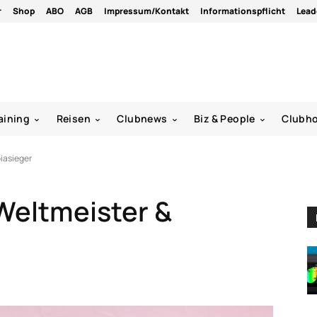
r
Shop
ABO
AGB
Impressum/Kontakt
Informationspflicht
Lead
aining
Reisen
Clubnews
Biz & People
Clubh
piasieger
 Weltmeister &