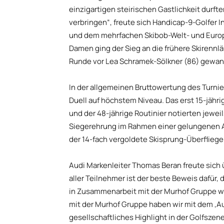
einzigartigen steirischen Gastlichkeit durft
verbringen“, freute sich Handicap-9-Golfer I
und dem mehrfachen Skibob-Welt- und Europa
Damen ging der Sieg an die frühere Skirennlä
Runde vor Lea Schramek-Sölkner (86) gewan
In der allgemeinen Bruttowertung des Turnier
Duell auf höchstem Niveau. Das erst 15-jähr
und der 48-jährige Routinier notierten jewei
Siegerehrung im Rahmen einer gelungenen Ab
der 14-fach vergoldete Skisprung-Überfliege
Audi Markenleiter Thomas Beran freute sich 
aller Teilnehmer ist der beste Beweis dafür, 
in Zusammenarbeit mit der Murhof Gruppe wi
mit der Murhof Gruppe haben wir mit dem ‚Au
gesellschaftliches Highlight in der Golfszene