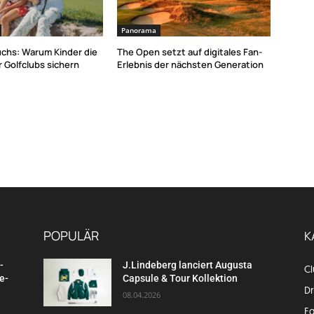
Panorama
chs: Warum Kinder die
The Open setzt auf digitales Fan-
 Golfclubs sichern
Erlebnis der nächsten Generation
POPULÄR
K
-
J.Lindeberg lanciert Augusta
C
e-
Capsule & Tour Kollektion
Dr
08.04.2026
E