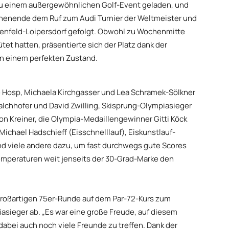
zu einem außergewöhnlichen Golf-Event geladen, und
enende dem Ruf zum Audi Turnier der Weltmeister und
tenfeld-Loipersdorf gefolgt. Obwohl zu Wochenmitte
et hatten, präsentierte sich der Platz dank der
n einem perfekten Zustand.
e Hosp, Michaela Kirchgasser und Lea Schramek-Sölkner
alchhofer und David Zwilling, Skisprung-Olympiasieger
n Kreiner, die Olympia-Medaillengewinner Gitti Köck
ichael Hadschieff (Eisschnelllauf), Eiskunstlauf-
nd viele andere dazu, um fast durchwegs gute Scores
emperaturen weit jenseits der 30-Grad-Marke den
 großartigen 75er-Runde auf dem Par-72-Kurs zum
asieger ab. „Es war eine große Freude, auf diesem
dabei auch noch viele Freunde zu treffen. Dank der