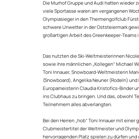
Die Murhof Gruppe und Audi hatten wieder 
viele Sportasse waren am vergangenen Woch
Olympiasieger in den Thermengolfclub Fürs
schwere Unwetter in der Oststeiermark gewüt
großartigen Arbeit des Greenkeeper-Teams i
Das nutzten die Ski-Weltmeisterinnen Nicol
sowie ihre männlichen „Kollegen“ Michael W
Toni Innauer, Snowboard-Weltmeisterin Mario
(Snowboard), Angelika Neuner (Rodeln) und M
Europameisterin Claudia Kristofics-Binder u
ins Clubhaus zu bringen. Und das, obwohl T
Teilnehmern alles abverlangten.
Bei den Herren „hob“ Toni Innauer mit einer
Clubmeistertitel der Weltmeister und Olympi
hervorragenden Platz spielen zu dürfen und 