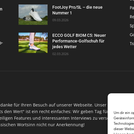
FootJoy Pro/SL – die neue
P
en
Nummer 1
Re
09.03.2026
Sp
G
ECCO GOLF BIOM C5: Neuer
Performance-Golfschuh für
p-
Tr
jedes Wetter
02.03.2026
danke für Ihren Besuch auf unserer Webseite. Unser Ansinnen hin
ts den Wert" ist ein recht einfaches: Wir geben Tag für Tag, Woch
Um dir ein o
iligen Features und interessanten Interviews zu versorgen. Im Ma
Geräteinfor
Technologien
assischen Wortsinn nicht nur Anerkennung!
dieser Websi