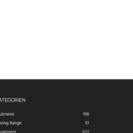
ATEGORIEN
lubnews
198
iving Range
37
quipment
622