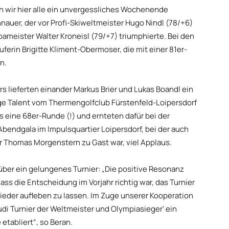
en wir hier alle ein unvergessliches Wochenende
nnauer, der vor Profi-Skiweltmeister Hugo Nindl (78/+6)
meister Walter Kroneisl (79/+7) triumphierte. Bei den
uferin Brigitte Kliment-Obermoser, die mit einer 81er-
n.
s lieferten einander Markus Brier und Lukas Boandl ein
ige Talent vom Thermengolfclub Fürstenfeld-Loipersdorf
ls eine 68er-Runde (!) und ernteten dafür bei der
endgala im Impulsquartier Loipersdorf, bei der auch
r Thomas Morgenstern zu Gast war, viel Applaus.
über ein gelungenes Turnier: „Die positive Resonanz
dass die Entscheidung im Vorjahr richtig war, das Turnier
eder aufleben zu lassen. Im Zuge unserer Kooperation
di Turnier der Weltmeister und Olympiasieger‘ ein
 etabliert“, so Beran.