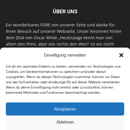
ÜBER UNS
Ein wunderbares FORE von unserer Seite und danke für
Ihren Besuch auf unserer Webseite. Unser Ansinnen hinter
dem Zitat von Oscar Wilde „Heutzutage kennt man von
allem den Preis, aber von nichts den Wert" ist ein recht
einfaches: Wir geben Tag für Tag, Woche für Woche, Monat
Einwilligung verwalten
für Monat unser Bestes, um Sie mit außergewöhnlichen
Stories, kurzweiligen Features und interessanten Interviews
Um dir ein optimales Erlebnis zu bieten, verwenden wir Technologien wie
zu versorgen. Im Magazin, auf unserer Website & auf
Cookies, um Geräteinformationen zu speichern und/oder darauf
unseren Social Media Plattformen! Das verdient im
zuzugreifen. Wenn du diesen Technologien zustimmst, können wir Daten
klassischen Wortsinn nicht nur Anerkennung!
wie das Surfverhalten oder eindeutige IDs auf dieser Website verarbeiten.
Wenn du deine Einwillligung nicht erteilst oder zurückziehst, können
bestimmte Merkmale und Funktionen beeinträchtigt werden.
Akzeptieren
Ablehnen