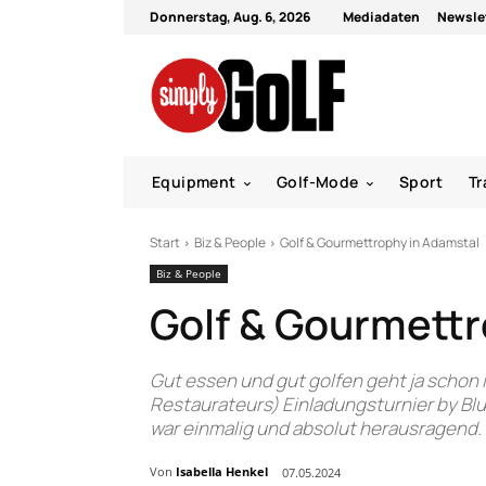
Donnerstag, Aug. 6, 2026
Mediadaten
Newsle
Equipment
Golf-Mode
Sport
Tr
Start
Biz & People
Golf & Gourmettrophy in Adamstal
Biz & People
Golf & Gourmettr
Gut essen und gut golfen geht ja scho
Restaurateurs) Einladungsturnier by Bl
war einmalig und absolut herausragend. S
Von
Isabella Henkel
07.05.2024