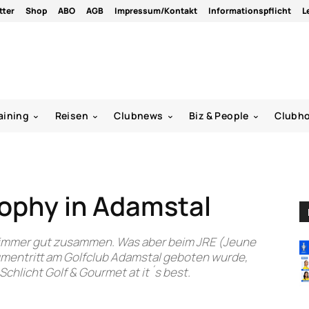
tter
Shop
ABO
AGB
Impressum/Kontakt
Informationspflicht
L
aining
Reisen
Clubnews
Biz & People
Clubh
ophy in Adamstal
n immer gut zusammen. Was aber beim JRE (Jeune
umentritt am Golfclub Adamstal geboten wurde,
chlicht Golf & Gourmet at it´s best.