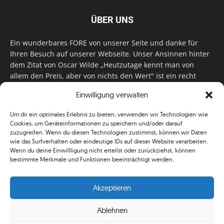
ÜBER UNS
Ein wunderbares FORE von unserer Seite und danke für
Ihren Besuch auf unserer Webseite. Unser Ansinnen hinter
dem Zitat von Oscar Wilde „Heutzutage kennt man von
allem den Preis, aber von nichts den Wert" ist ein recht
einfaches: Wir geben Tag für Tag, Woche für Woche, Monat
Einwilligung verwalten
für Monat unser Bestes, um Sie mit außergewöhnlichen
Stories, kurzweiligen Features und interessanten Interviews
Um dir ein optimales Erlebnis zu bieten, verwenden wir Technologien wie
zu versorgen. Im Magazin, auf unserer Website & auf
Cookies, um Geräteinformationen zu speichern und/oder darauf
unseren Social Media Plattformen! Das verdient im
zuzugreifen. Wenn du diesen Technologien zustimmst, können wir Daten
klassischen Wortsinn nicht nur Anerkennung!
wie das Surfverhalten oder eindeutige IDs auf dieser Website verarbeiten.
Wenn du deine Einwillligung nicht erteilst oder zurückziehst, können
bestimmte Merkmale und Funktionen beeinträchtigt werden.
Akzeptieren
Ablehnen