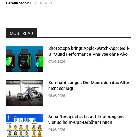
Carolin Stähler
-
03.07.2023
MOST READ
Shot Scope bringt Apple-Watch-App: Golf-
GPS und Performance-Analyse ohne Abo
07.08.2026
Bernhard Langer: Der Mann, den das Alter
nicht schlägt
06.08.2026
Anna Nordqvist setzt auf Erfahrung und
vier Solheim-Cup-Debütantinnen
04.08.2026