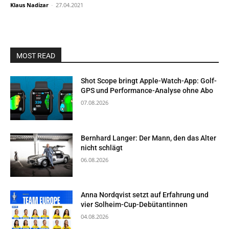
Klaus Nadizar
-
27.04.2021
MOST READ
Shot Scope bringt Apple-Watch-App: Golf-
GPS und Performance-Analyse ohne Abo
07.08.2026
Bernhard Langer: Der Mann, den das Alter
nicht schlägt
06.08.2026
Anna Nordqvist setzt auf Erfahrung und
vier Solheim-Cup-Debütantinnen
04.08.2026