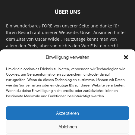
ÜBER UNS
Ein wunderbares FORE von unserer Seite und danke für
Ihren Besuch auf unserer Webseite. Unser Ansinnen hinter
dem Zitat von Oscar Wilde „Heutzutage kennt man von
allem den Preis, aber von nichts den Wert" ist ein recht
einfaches: Wir geben Tag für Tag, Woche für Woche, Monat
Einwilligung verwalten
für Monat unser Bestes, um Sie mit außergewöhnlichen
Stories, kurzweiligen Features und interessanten Interviews
Um dir ein optimales Erlebnis zu bieten, verwenden wir Technologien wie
zu versorgen. Im Magazin, auf unserer Website & auf
Cookies, um Geräteinformationen zu speichern und/oder darauf
unseren Social Media Plattformen! Das verdient im
zuzugreifen. Wenn du diesen Technologien zustimmst, können wir Daten
klassischen Wortsinn nicht nur Anerkennung!
wie das Surfverhalten oder eindeutige IDs auf dieser Website verarbeiten.
Wenn du deine Einwillligung nicht erteilst oder zurückziehst, können
bestimmte Merkmale und Funktionen beeinträchtigt werden.
Akzeptieren
Ablehnen