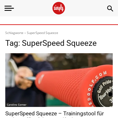
Schlagworte
SuperSpeed Squeeze
Tag:
SuperSpeed Squeeze
Carolins Corner
SuperSpeed Squeeze – Trainingstool für