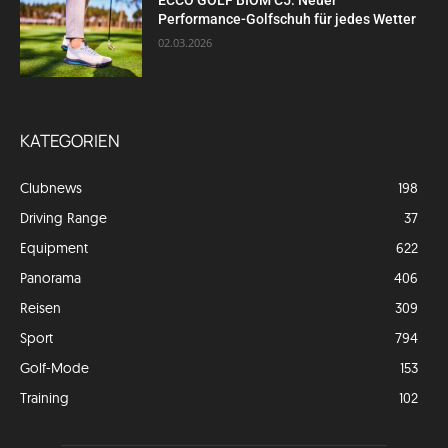
ECCO GOLF BIOM C5: Neuer
Performance-Golfschuh für jedes Wetter
02.03.2026
KATEGORIEN
Clubnews
198
Driving Range
37
Equipment
622
Panorama
406
Reisen
309
Sport
794
Golf-Mode
153
Training
102