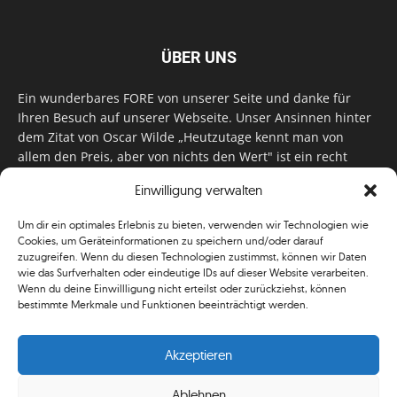
ÜBER UNS
Ein wunderbares FORE von unserer Seite und danke für
Ihren Besuch auf unserer Webseite. Unser Ansinnen hinter
dem Zitat von Oscar Wilde „Heutzutage kennt man von
allem den Preis, aber von nichts den Wert" ist ein recht
einfaches: Wir geben Tag für Tag, Woche für Woche, Monat
Einwilligung verwalten
für Monat unser Bestes, um Sie mit außergewöhnlichen
Stories, kurzweiligen Features und interessanten Interviews
Um dir ein optimales Erlebnis zu bieten, verwenden wir Technologien wie
zu versorgen. Im Magazin, auf unserer Website & auf
Cookies, um Geräteinformationen zu speichern und/oder darauf
unseren Social Media Plattformen! Das verdient im
zuzugreifen. Wenn du diesen Technologien zustimmst, können wir Daten
klassischen Wortsinn nicht nur Anerkennung!
wie das Surfverhalten oder eindeutige IDs auf dieser Website verarbeiten.
Wenn du deine Einwillligung nicht erteilst oder zurückziehst, können
bestimmte Merkmale und Funktionen beeinträchtigt werden.
Akzeptieren
Ablehnen