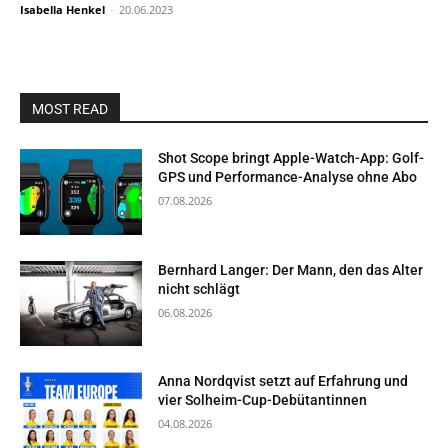
Isabella Henkel
-
20.06.2023
MOST READ
Shot Scope bringt Apple-Watch-App: Golf-
GPS und Performance-Analyse ohne Abo
07.08.2026
Bernhard Langer: Der Mann, den das Alter
nicht schlägt
06.08.2026
Anna Nordqvist setzt auf Erfahrung und
vier Solheim-Cup-Debütantinnen
04.08.2026