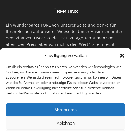
ÜBER UNS
Ein wunderbares FORE von unserer Seite und danke für
Ihren Besuch auf unserer Webseite. Unser Ansinnen hinter
dem Zitat von Oscar Wilde „Heutzutage kennt man von
allem den Preis, aber von nichts den Wert" ist ein recht
einfaches: Wir geben Tag für Tag, Woche für Woche, Monat
Einwilligung verwalten
für Monat unser Bestes, um Sie mit außergewöhnlichen
Stories, kurzweiligen Features und interessanten Interviews
Um dir ein optimales Erlebnis zu bieten, verwenden wir Technologien wie
zu versorgen. Im Magazin, auf unserer Website & auf
Cookies, um Geräteinformationen zu speichern und/oder darauf
unseren Social Media Plattformen! Das verdient im
zuzugreifen. Wenn du diesen Technologien zustimmst, können wir Daten
klassischen Wortsinn nicht nur Anerkennung!
wie das Surfverhalten oder eindeutige IDs auf dieser Website verarbeiten.
Wenn du deine Einwillligung nicht erteilst oder zurückziehst, können
bestimmte Merkmale und Funktionen beeinträchtigt werden.
Akzeptieren
Ablehnen