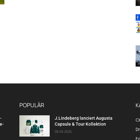
POPULÄR
K
-
J.Lindeberg lanciert Augusta
C
e-
Capsule & Tour Kollektion
Dr
08.04.2026
E