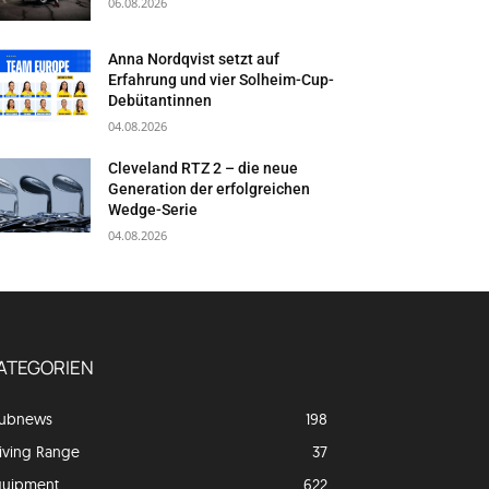
06.08.2026
Anna Nordqvist setzt auf
Erfahrung und vier Solheim-Cup-
Debütantinnen
04.08.2026
Cleveland RTZ 2 – die neue
Generation der erfolgreichen
Wedge-Serie
04.08.2026
ATEGORIEN
lubnews
198
iving Range
37
quipment
622