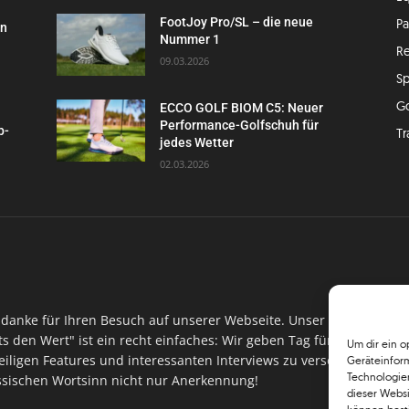
FootJoy Pro/SL – die neue
P
en
Nummer 1
Re
09.03.2026
Sp
G
ECCO GOLF BIOM C5: Neuer
Performance-Golfschuh für
p-
Tr
jedes Wetter
02.03.2026
danke für Ihren Besuch auf unserer Webseite. Unser Ansinnen hin
ts den Wert" ist ein recht einfaches: Wir geben Tag für Tag, Woch
Um dir ein o
iligen Features und interessanten Interviews zu versorgen. Im Ma
Geräteinfor
Technologien
assischen Wortsinn nicht nur Anerkennung!
dieser Websi