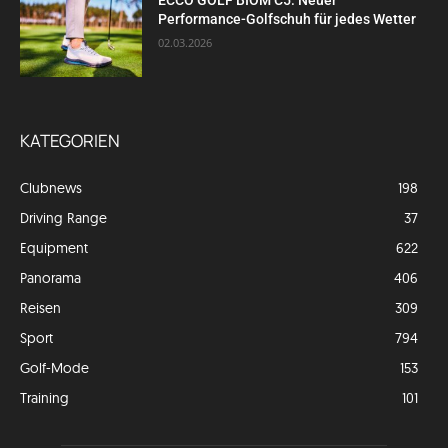
ECCO GOLF BIOM C5: Neuer
Performance-Golfschuh für jedes Wetter
02.03.2026
KATEGORIEN
Clubnews
198
Driving Range
37
Equipment
622
Panorama
406
Reisen
309
Sport
794
Golf-Mode
153
Training
101