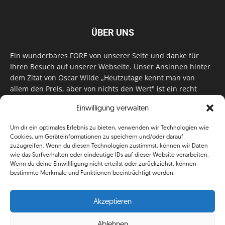
ÜBER UNS
Ein wunderbares FORE von unserer Seite und danke für
Ihren Besuch auf unserer Webseite. Unser Ansinnen hinter
dem Zitat von Oscar Wilde „Heutzutage kennt man von
allem den Preis, aber von nichts den Wert" ist ein recht
einfaches: Wir geben Tag für Tag, Woche für Woche, Monat
Einwilligung verwalten
für Monat unser Bestes, um Sie mit außergewöhnlichen
Stories, kurzweiligen Features und interessanten Interviews
Um dir ein optimales Erlebnis zu bieten, verwenden wir Technologien wie
zu versorgen. Im Magazin, auf unserer Website & auf
Cookies, um Geräteinformationen zu speichern und/oder darauf
unseren Social Media Plattformen! Das verdient im
zuzugreifen. Wenn du diesen Technologien zustimmst, können wir Daten
klassischen Wortsinn nicht nur Anerkennung!
wie das Surfverhalten oder eindeutige IDs auf dieser Website verarbeiten.
Wenn du deine Einwillligung nicht erteilst oder zurückziehst, können
bestimmte Merkmale und Funktionen beeinträchtigt werden.
Akzeptieren
Ablehnen