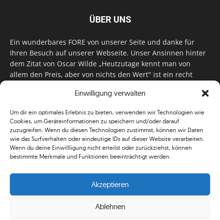
ÜBER UNS
Ein wunderbares FORE von unserer Seite und danke für
Ihren Besuch auf unserer Webseite. Unser Ansinnen hinter
dem Zitat von Oscar Wilde „Heutzutage kennt man von
allem den Preis, aber von nichts den Wert" ist ein recht
einfaches: Wir geben Tag für Tag, Woche für Woche, Monat
Einwilligung verwalten
für Monat unser Bestes, um Sie mit außergewöhnlichen
Stories, kurzweiligen Features und interessanten Interviews
Um dir ein optimales Erlebnis zu bieten, verwenden wir Technologien wie
zu versorgen. Im Magazin, auf unserer Website & auf
Cookies, um Geräteinformationen zu speichern und/oder darauf
unseren Social Media Plattformen! Das verdient im
zuzugreifen. Wenn du diesen Technologien zustimmst, können wir Daten
klassischen Wortsinn nicht nur Anerkennung!
wie das Surfverhalten oder eindeutige IDs auf dieser Website verarbeiten.
Wenn du deine Einwillligung nicht erteilst oder zurückziehst, können
bestimmte Merkmale und Funktionen beeinträchtigt werden.
Akzeptieren
Ablehnen