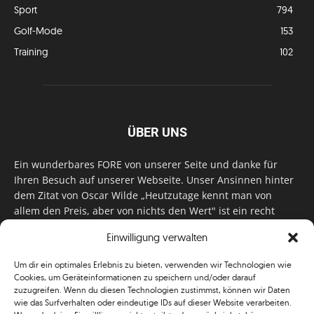
Sport
794
Golf-Mode
153
Training
102
ÜBER UNS
Ein wunderbares FORE von unserer Seite und danke für
Ihren Besuch auf unserer Webseite. Unser Ansinnen hinter
dem Zitat von Oscar Wilde „Heutzutage kennt man von
allem den Preis, aber von nichts den Wert" ist ein recht
einfaches: Wir geben Tag für Tag, Woche für Woche, Monat
Einwilligung verwalten
für Monat unser Bestes, um Sie mit außergewöhnlichen
Stories, kurzweiligen Features und interessanten Interviews
Um dir ein optimales Erlebnis zu bieten, verwenden wir Technologien wie
zu versorgen. Im Magazin, auf unserer Website & auf
Cookies, um Geräteinformationen zu speichern und/oder darauf
unseren Social Media Plattformen! Das verdient im
zuzugreifen. Wenn du diesen Technologien zustimmst, können wir Daten
klassischen Wortsinn nicht nur Anerkennung!
wie das Surfverhalten oder eindeutige IDs auf dieser Website verarbeiten.