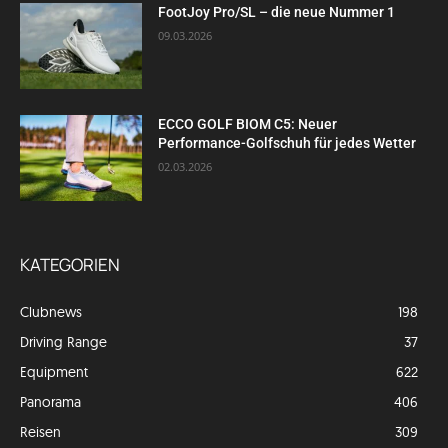
FootJoy Pro/SL – die neue Nummer 1
09.03.2026
ECCO GOLF BIOM C5: Neuer
Performance-Golfschuh für jedes Wetter
02.03.2026
KATEGORIEN
Clubnews
198
Driving Range
37
Equipment
622
Panorama
406
Reisen
309