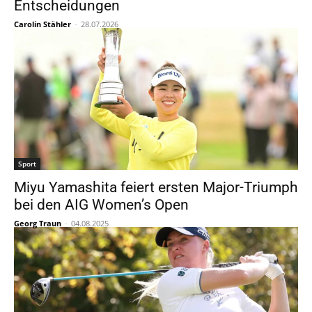
Entscheidungen
Carolin Stähler
-
28.07.2026
Sport
Miyu Yamashita feiert ersten Major-Triumph
bei den AIG Women’s Open
Georg Traun
-
04.08.2025