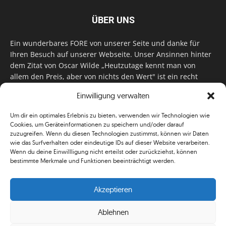
ÜBER UNS
Ein wunderbares FORE von unserer Seite und danke für
Ihren Besuch auf unserer Webseite. Unser Ansinnen hinter
dem Zitat von Oscar Wilde „Heutzutage kennt man von
allem den Preis, aber von nichts den Wert" ist ein recht
einfaches: Wir geben Tag für Tag, Woche für Woche, Monat
Einwilligung verwalten
für Monat unser Bestes, um Sie mit außergewöhnlichen
Stories, kurzweiligen Features und interessanten Interviews
Um dir ein optimales Erlebnis zu bieten, verwenden wir Technologien wie
zu versorgen. Im Magazin, auf unserer Website & auf
Cookies, um Geräteinformationen zu speichern und/oder darauf
unseren Social Media Plattformen! Das verdient im
zuzugreifen. Wenn du diesen Technologien zustimmst, können wir Daten
klassischen Wortsinn nicht nur Anerkennung!
wie das Surfverhalten oder eindeutige IDs auf dieser Website verarbeiten.
Wenn du deine Einwillligung nicht erteilst oder zurückziehst, können
bestimmte Merkmale und Funktionen beeinträchtigt werden.
Akzeptieren
Ablehnen