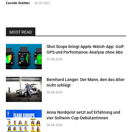
Carolin Stähler
-
26.09.2023
MOST READ
Shot Scope bringt Apple-Watch-App: Golf-
GPS und Performance-Analyse ohne Abo
07.08.2026
Bernhard Langer: Der Mann, den das Alter
nicht schlägt
06.08.2026
Anna Nordqvist setzt auf Erfahrung und
vier Solheim-Cup-Debütantinnen
04.08.2026