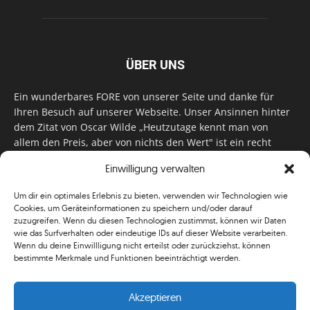
ÜBER UNS
Ein wunderbares FORE von unserer Seite und danke für
Ihren Besuch auf unserer Webseite. Unser Ansinnen hinter
dem Zitat von Oscar Wilde „Heutzutage kennt man von
allem den Preis, aber von nichts den Wert" ist ein recht
einfaches: Wir geben Tag für Tag, Woche für Woche, Monat
Einwilligung verwalten
für Monat unser Bestes, um Sie mit außergewöhnlichen
Stories, kurzweiligen Features und interessanten Interviews
Um dir ein optimales Erlebnis zu bieten, verwenden wir Technologien wie
zu versorgen. Im Magazin, auf unserer Website & auf
Cookies, um Geräteinformationen zu speichern und/oder darauf
unseren Social Media Plattformen! Das verdient im
zuzugreifen. Wenn du diesen Technologien zustimmst, können wir Daten
klassischen Wortsinn nicht nur Anerkennung!
wie das Surfverhalten oder eindeutige IDs auf dieser Website verarbeiten.
Wenn du deine Einwillligung nicht erteilst oder zurückziehst, können
bestimmte Merkmale und Funktionen beeinträchtigt werden.
Akzeptieren