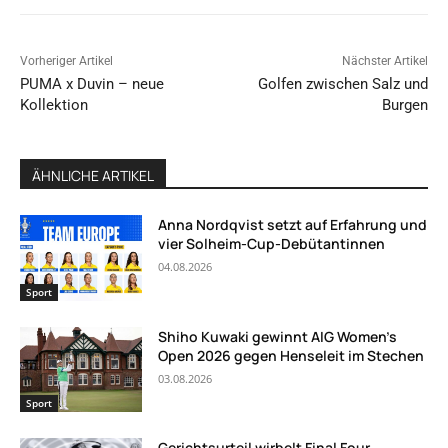
Vorheriger Artikel
Nächster Artikel
PUMA x Duvin – neue
Golfen zwischen Salz und
Kollektion
Burgen
ÄHNLICHE ARTIKEL
Anna Nordqvist setzt auf Erfahrung und
vier Solheim-Cup-Debütantinnen
04.08.2026
Sport
Shiho Kuwaki gewinnt AIG Women’s
Open 2026 gegen Henseleit im Stechen
03.08.2026
Sport
Gerichtsurteil wirbelt Final Four