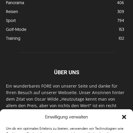
Panorama
406
Reisen
309
Sport
794
Golf-Mode
153
Training
102
ÜBER UNS
Ein wunderbares FORE von unserer Seite und danke für
Ihren Besuch auf unserer Webseite. Unser Ansinnen hinter
dem Zitat von Oscar Wilde „Heutzutage kennt man von
allem den Preis, aber von nichts den Wert" ist ein recht
einfaches: Wir geben Tag für Tag, Woche für Woche, Monat
Einwilligung verwalten
für Monat unser Bestes, um Sie mit außergewöhnlichen
Stories, kurzweiligen Features und interessanten Interviews
Um dir ein optimales Erlebnis zu bieten, verwenden wir Technologien wie
zu versorgen. Im Magazin, auf unserer Website & auf