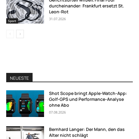
durcheinander: Frankfurt ersetzt St.
Leon-Rot
31.07.2026
Sport
NEUESTE
Shot Scope bringt Apple-Watch-App:
Golf-GPS und Performance-Analyse
ohne Abo
07.08.2026
Bernhard Langer: Der Mann, den das
Alter nicht schlägt