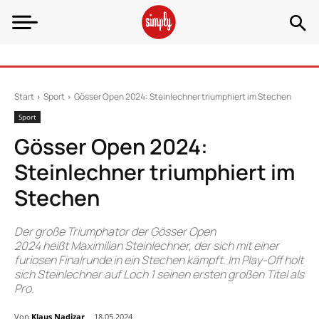
Start
Sport
Gösser Open 2024: Steinlechner triumphiert im Stechen
Sport
Gösser Open 2024:
Steinlechner triumphiert im
Stechen
Der große Triumphator der Gösser Open
2024 heißt Maximilian Steinlechner, der sich mit einer
furiosen Finalrunde in ein Stechen kämpft. Im Play-Off holt
sich Steinlechner auf Loch 1 seinen ersten großen Titel als
Pro.
Von
Klaus Nadizar
18.05.2024