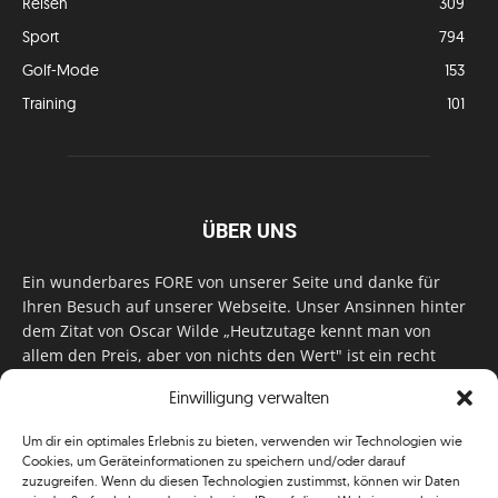
Reisen
309
Sport
794
Golf-Mode
153
Training
101
ÜBER UNS
Ein wunderbares FORE von unserer Seite und danke für
Ihren Besuch auf unserer Webseite. Unser Ansinnen hinter
dem Zitat von Oscar Wilde „Heutzutage kennt man von
allem den Preis, aber von nichts den Wert" ist ein recht
einfaches: Wir geben Tag für Tag, Woche für Woche, Monat
Einwilligung verwalten
für Monat unser Bestes, um Sie mit außergewöhnlichen
Stories, kurzweiligen Features und interessanten Interviews
Um dir ein optimales Erlebnis zu bieten, verwenden wir Technologien wie
zu versorgen. Im Magazin, auf unserer Website & auf
Cookies, um Geräteinformationen zu speichern und/oder darauf
unseren Social Media Plattformen! Das verdient im
zuzugreifen. Wenn du diesen Technologien zustimmst, können wir Daten