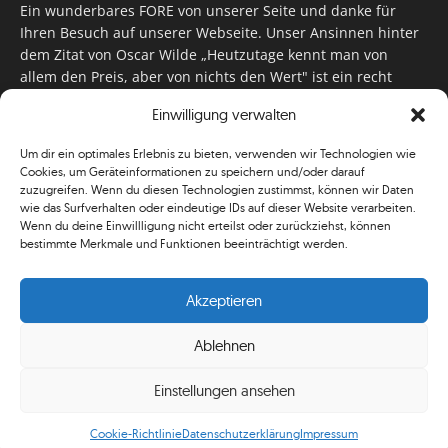
Ein wunderbares FORE von unserer Seite und danke für
Ihren Besuch auf unserer Webseite. Unser Ansinnen hinter
dem Zitat von Oscar Wilde „Heutzutage kennt man von
allem den Preis, aber von nichts den Wert" ist ein recht
einfaches: Wir geben Tag für Tag, Woche für Woche, Monat
Einwilligung verwalten
für Monat unser Bestes, um Sie mit außergewöhnlichen
Stories, kurzweiligen Features und interessanten Interviews
Um dir ein optimales Erlebnis zu bieten, verwenden wir Technologien wie
zu versorgen. Im Magazin, auf unserer Website & auf
Cookies, um Geräteinformationen zu speichern und/oder darauf
unseren Social Media Plattformen! Das verdient im
zuzugreifen. Wenn du diesen Technologien zustimmst, können wir Daten
klassischen Wortsinn nicht nur Anerkennung!
wie das Surfverhalten oder eindeutige IDs auf dieser Website verarbeiten.
Wenn du deine Einwillligung nicht erteilst oder zurückziehst, können
bestimmte Merkmale und Funktionen beeinträchtigt werden.
Akzeptieren
Ablehnen
© Simplygolf
Einstellungen ansehen
Mediadaten
Newsletter
Shop
ABO
AGB
Impressum/Kontakt
Informationspflicht
Leaderboard
Cookie-Richtlinie
Datenschutzerklärung
Impressum