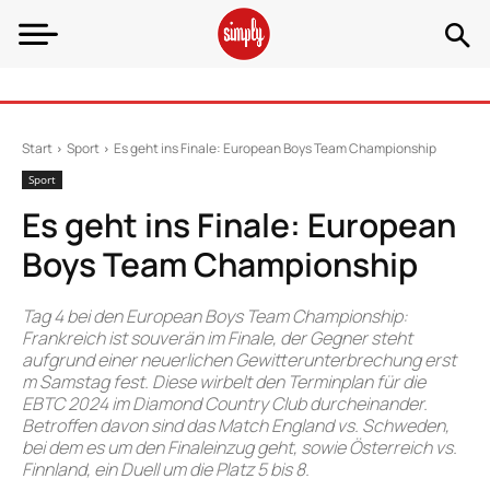
Start
Sport
Es geht ins Finale: European Boys Team Championship
Sport
Es geht ins Finale: European
Boys Team Championship
Tag 4 bei den European Boys Team Championship:
Frankreich ist souverän im Finale, der Gegner steht
aufgrund einer neuerlichen Gewitterunterbrechung erst
m Samstag fest. Diese wirbelt den Terminplan für die
EBTC 2024 im Diamond Country Club durcheinander.
Betroffen davon sind das Match England vs. Schweden,
bei dem es um den Finaleinzug geht, sowie Österreich vs.
Finnland, ein Duell um die Platz 5 bis 8.