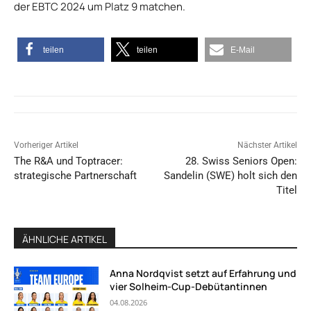
der EBTC 2024 um Platz 9 matchen.
teilen
teilen
E-Mail
Vorheriger Artikel
Nächster Artikel
The R&A und Toptracer:
28. Swiss Seniors Open:
strategische Partnerschaft
Sandelin (SWE) holt sich den
Titel
ÄHNLICHE ARTIKEL
Anna Nordqvist setzt auf Erfahrung und
vier Solheim-Cup-Debütantinnen
04.08.2026