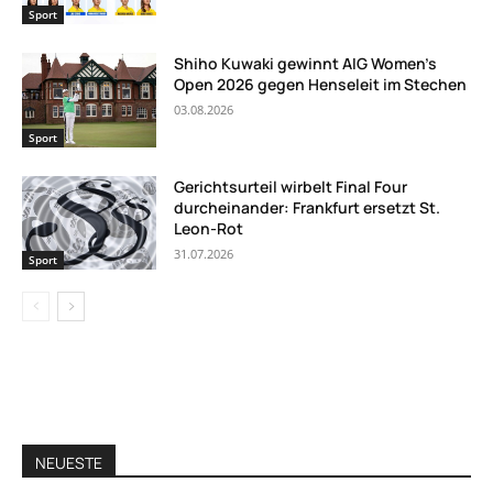
Sport
Shiho Kuwaki gewinnt AIG Women’s
Open 2026 gegen Henseleit im Stechen
03.08.2026
Sport
Gerichtsurteil wirbelt Final Four
durcheinander: Frankfurt ersetzt St.
Leon-Rot
31.07.2026
Sport
NEUESTE