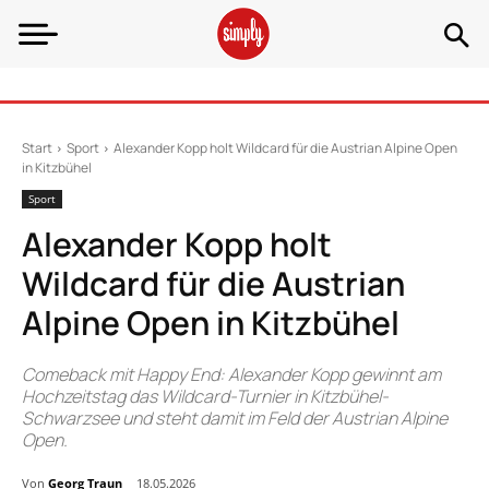
Start
Sport
Alexander Kopp holt Wildcard für die Austrian Alpine Open
in Kitzbühel
Sport
Alexander Kopp holt
Wildcard für die Austrian
Alpine Open in Kitzbühel
Comeback mit Happy End: Alexander Kopp gewinnt am
Hochzeitstag das Wildcard-Turnier in Kitzbühel-
Schwarzsee und steht damit im Feld der Austrian Alpine
Open.
Von
Georg Traun
18.05.2026