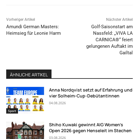
Vorheriger Artikel
Nächster Artikel
Amundi German Masters:
Golf-Saisonstart am
Heimsieg für Leonie Harm
Nassfeld: „VIVA LA
CARNICA®“ feiert
gelungenen Auftakt im
Gailtal
ÄHNLICHE ARTIKEL
Anna Nordqvist setzt auf Erfahrung und
vier Solheim-Cup-Debütantinnen
04.08.2026
Sport
Shiho Kuwaki gewinnt AIG Women’s
Open 2026 gegen Henseleit im Stechen
03.08.2026