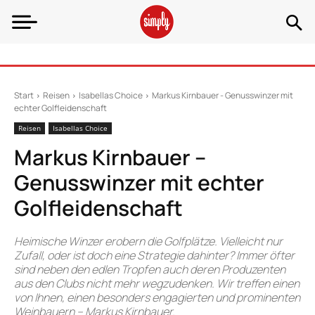
Start
Reisen
Isabellas Choice
Markus Kirnbauer - Genusswinzer mit
echter Golfleidenschaft
Reisen
Isabellas Choice
Markus Kirnbauer –
Genusswinzer mit echter
Golfleidenschaft
Heimische Winzer erobern die Golfplätze. Vielleicht nur
Zufall, oder ist doch eine Strategie dahinter? Immer öfter
sind neben den edlen Tropfen auch deren Produzenten
aus den Clubs nicht mehr wegzudenken. Wir treffen einen
von Ihnen, einen besonders engagierten und prominenten
Weinbauern – Markus Kirnbauer.