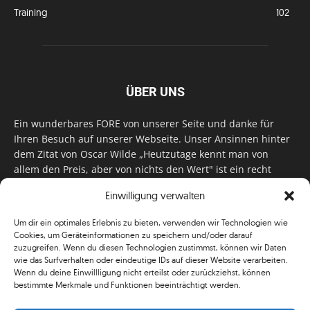
Training
102
ÜBER UNS
Ein wunderbares FORE von unserer Seite und danke für
Ihren Besuch auf unserer Webseite. Unser Ansinnen hinter
dem Zitat von Oscar Wilde „Heutzutage kennt man von
allem den Preis, aber von nichts den Wert" ist ein recht
einfaches: Wir geben Tag für Tag, Woche für Woche, Monat
Einwilligung verwalten
für Monat unser Bestes, um Sie mit außergewöhnlichen
Stories, kurzweiligen Features und interessanten Interviews
Um dir ein optimales Erlebnis zu bieten, verwenden wir Technologien wie
zu versorgen. Im Magazin, auf unserer Website & auf
Cookies, um Geräteinformationen zu speichern und/oder darauf
unseren Social Media Plattformen! Das verdient im
zuzugreifen. Wenn du diesen Technologien zustimmst, können wir Daten
klassischen Wortsinn nicht nur Anerkennung!
wie das Surfverhalten oder eindeutige IDs auf dieser Website verarbeiten.
Wenn du deine Einwillligung nicht erteilst oder zurückziehst, können
bestimmte Merkmale und Funktionen beeinträchtigt werden.