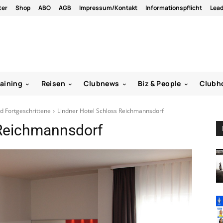
ter
Shop
ABO
AGB
Impressum/Kontakt
Informationspflicht
Lea
raining
Reisen
Clubnews
Biz & People
Clubh
d Fortgeschrittene
Lindner Hotel Schloss Reichmannsdorf
 Reichmannsdorf