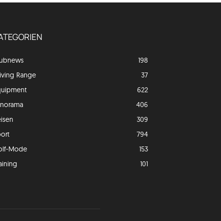
ATEGORIEN
lubnews
198
iving Range
37
quipment
622
anorama
406
isen
309
ort
794
olf-Mode
153
aining
101