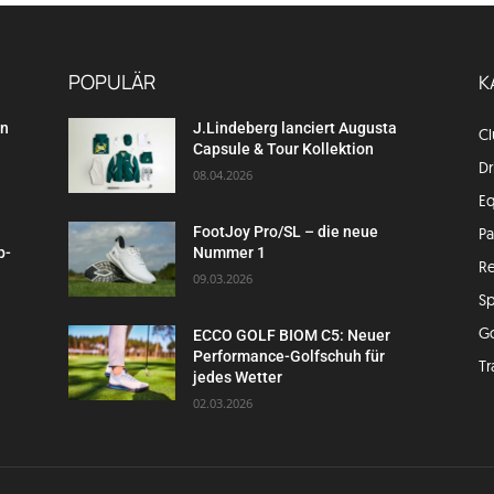
POPULÄR
K
en
J.Lindeberg lanciert Augusta
C
Capsule & Tour Kollektion
Dr
08.04.2026
E
FootJoy Pro/SL – die neue
P
p-
Nummer 1
Re
09.03.2026
Sp
G
ECCO GOLF BIOM C5: Neuer
Performance-Golfschuh für
Tr
jedes Wetter
02.03.2026