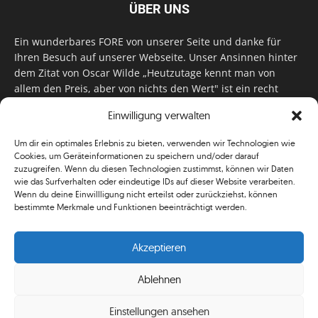
ÜBER UNS
Ein wunderbares FORE von unserer Seite und danke für
Ihren Besuch auf unserer Webseite. Unser Ansinnen hinter
dem Zitat von Oscar Wilde „Heutzutage kennt man von
allem den Preis, aber von nichts den Wert" ist ein recht
einfaches: Wir geben Tag für Tag, Woche für Woche, Monat
Einwilligung verwalten
für Monat unser Bestes, um Sie mit außergewöhnlichen
Stories, kurzweiligen Features und interessanten Interviews
Um dir ein optimales Erlebnis zu bieten, verwenden wir Technologien wie
zu versorgen. Im Magazin, auf unserer Website & auf
Cookies, um Geräteinformationen zu speichern und/oder darauf
unseren Social Media Plattformen! Das verdient im
zuzugreifen. Wenn du diesen Technologien zustimmst, können wir Daten
klassischen Wortsinn nicht nur Anerkennung!
wie das Surfverhalten oder eindeutige IDs auf dieser Website verarbeiten.
Wenn du deine Einwillligung nicht erteilst oder zurückziehst, können
bestimmte Merkmale und Funktionen beeinträchtigt werden.
Akzeptieren
Ablehnen
© Simplygolf
Einstellungen ansehen