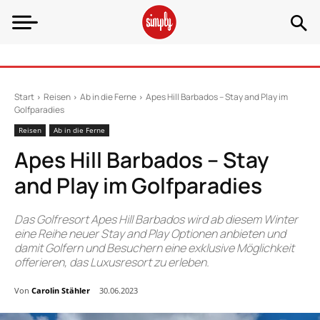
Start
Reisen
Ab in die Ferne
Apes Hill Barbados – Stay and Play im
Golfparadies
Reisen
Ab in die Ferne
Apes Hill Barbados – Stay
and Play im Golfparadies
Das Golfresort Apes Hill Barbados wird ab diesem Winter
eine Reihe neuer Stay and Play Optionen anbieten und
damit Golfern und Besuchern eine exklusive Möglichkeit
offerieren, das Luxusresort zu erleben.
Von
Carolin Stähler
30.06.2023